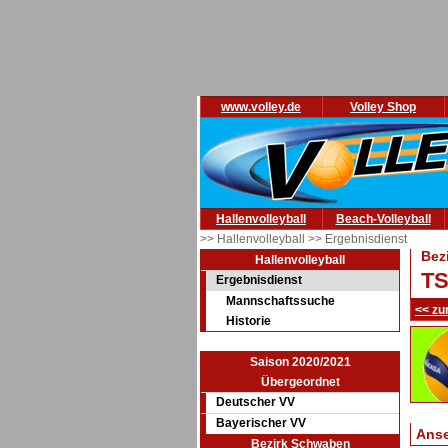
www.volley.de
Volley Shop
Hallenvolleyball
Beach-Volleyball
>> Hallenvolleyball
>> Ergebnisdienst
Bez
Hallenvolleyball
TS
Ergebnisdienst
Mannschaftssuche
<< zu
Historie
Saison 2020/2021
Übergeordnet
Deutscher VV
Bayerischer VV
Ans
Bezirk Schwaben