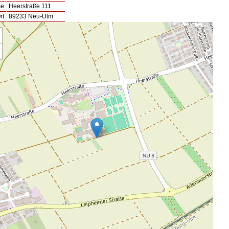
se
Heerstraße 111
rt
89233 Neu-Ulm