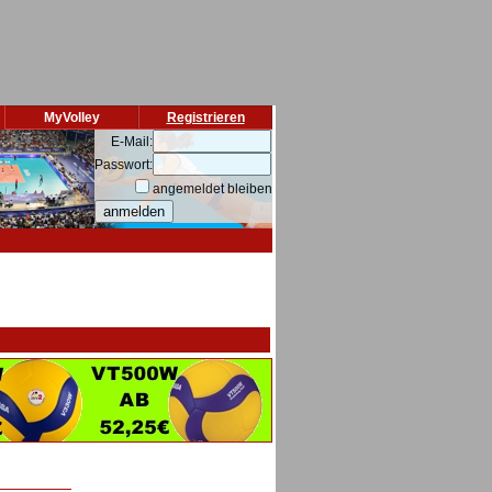
MyVolley
Registrieren
E-Mail:
Passwort:
angemeldet bleiben