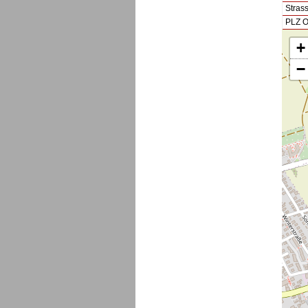
Stras
PLZ O
+
−