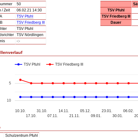
lnummer
50
Sä
/ Zeit
06.02.21 14:30
TSV Pfuhl
 A
TSV Pfuhl
TSV Friedberg III
 B
TSV Friedberg III
Dauer
hter
TSV Pfuhl
dsrichter
TSV Nördlingen
nis
-:-
llenverlauf
TSV Pfuhl
TSV Friedberg III
5
10
10.10.
31.10.
14.11.
05.12.
23.01.
06.02.
17.10.
07.11.
21.11.
09.01.
30.01.
20
e
Schulzentrum Pfuhl