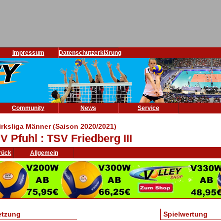
Impressum
Datenschutzerklärung
Community
News
Service
irksliga Männer (Saison 2020/2021)
V Pfuhl : TSV Friedberg III
rück
Allgemein
etzung
Spielwertung