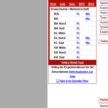
Spie
Erw.
Jug.
Sen.
BFS
BSV
Datum 
Erwachsene \ Meisterschaft
Team
BZL
Fr.
Mä.
Team
BK
Mä.
Ausric
BK Nord
Fr.
Schie
BK Süd
Fr.
Ergeb
KL Mitte
Fr.
KL Nord
Fr.
Mä.
Tabe
KL Süd
Fr.
Mä.
KK Mitte
Fr.
KK Nord
Fr.
KK Süd
Fr.
Volley Mobil App
Volley.de-Ergebnisdienst für Ihr
Smartphone
Informationen zur
App
Hall
Name