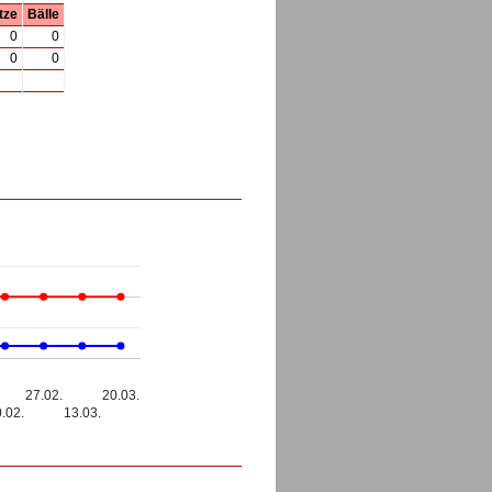
tze
Bälle
0
0
0
0
27.02.
20.03.
.02.
13.03.