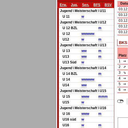
Dat
Erw.
Jug.
Sen.
BFS
BSV
03.12
Jugend \ Meisterschaft \ U11
03.12
U 11
w
03.12
Jugend \ Meisterschaft \ U12
03.12
U 12 BZL
m
03.12
U 12
w
w
w
w
w
U12
w
m
BKS
Jugend \ Meisterschaft \ U13
U 13
w
w
m
Platz
U13
w
w
m
1
⇒
U13 Süd
w
2
⇗
Jugend \ Meisterschaft \ U14
3
⇘
U 14 BZL
m
4
⇒
U 14
w
w
w
w
w
5
⇒
U14
w
w
m
6
⇒
Jugend \ Meisterschaft \ U15
U 15
w
w
w
m
m
m
U15
w
Jugend \ Meisterschaft \ U16
U 16
w
w
w
m
U16 süd
w
U16
w
m