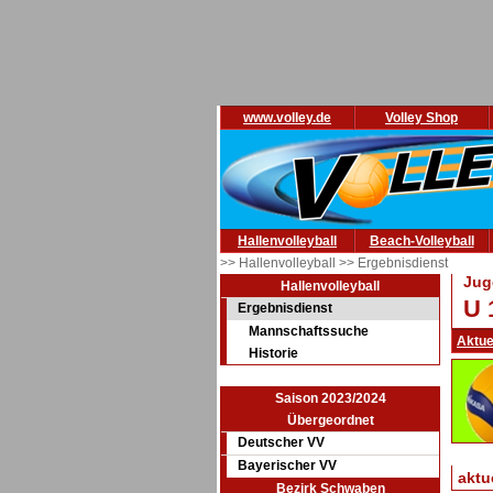
www.volley.de
Volley Shop
Hallenvolleyball
Beach-Volleyball
>> Hallenvolleyball
>> Ergebnisdienst
Jug
Hallenvolleyball
U 
Ergebnisdienst
Mannschaftssuche
Aktue
Historie
Saison 2023/2024
Übergeordnet
Deutscher VV
Bayerischer VV
aktu
Bezirk Schwaben