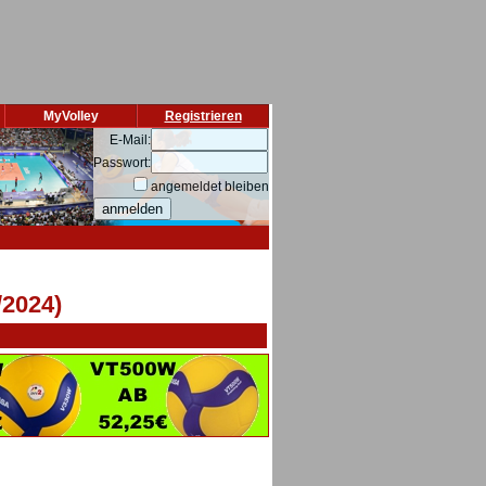
MyVolley
Registrieren
E-Mail:
Passwort:
angemeldet bleiben
/2024)