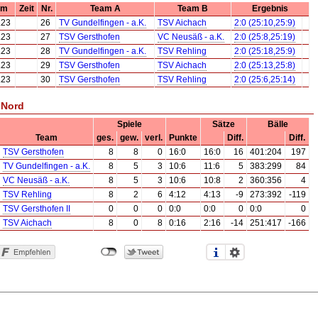
um
Zeit
Nr.
Team A
Team B
Ergebnis
.23
26
TV Gundelfingen - a.K.
TSV Aichach
2:0 (25:10,25:9)
.23
27
TSV Gersthofen
VC Neusäß - a.K.
2:0 (25:8,25:19)
.23
28
TV Gundelfingen - a.K.
TSV Rehling
2:0 (25:18,25:9)
.23
29
TSV Gersthofen
TSV Aichach
2:0 (25:13,25:8)
.23
30
TSV Gersthofen
TSV Rehling
2:0 (25:6,25:14)
 Nord
Spiele
Sätze
Bälle
Team
ges.
gew.
verl.
Punkte
Diff.
Diff.
TSV Gersthofen
8
8
0
16:0
16:0
16
401:204
197
TV Gundelfingen - a.K.
8
5
3
10:6
11:6
5
383:299
84
VC Neusäß - a.K.
8
5
3
10:6
10:8
2
360:356
4
TSV Rehling
8
2
6
4:12
4:13
-9
273:392
-119
TSV Gersthofen II
0
0
0
0:0
0:0
0
0:0
0
TSV Aichach
8
0
8
0:16
2:16
-14
251:417
-166