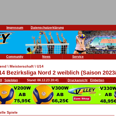
Impressum
Datenschutzerklärung
Community
News
Service
end \ Meisterschaft \ U14
14 Bezirksliga Nord 2 weiblich (Saison 2023
ll
Spielplan
Stand: 06.12.23 20:41
Druckansicht
Einbetten
elle Spiele