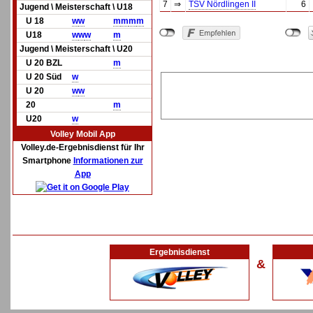
7
⇒
TSV Nördlingen II
6
Jugend \ Meisterschaft \ U18
U 18
w
w
m
m
m
m
U18
w
w
w
m
Jugend \ Meisterschaft \ U20
U 20 BZL
m
U 20 Süd
w
U 20
w
w
20
m
U20
w
Volley Mobil App
Volley.de-Ergebnisdienst für Ihr
Smartphone
Informationen zur
App
Ergebnisdienst
&