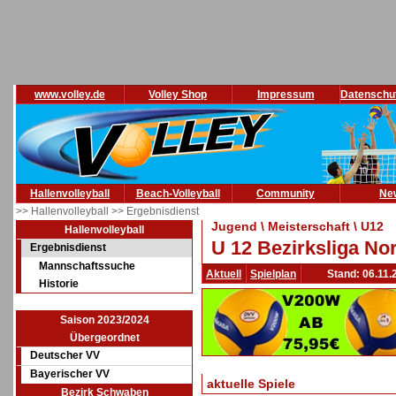
www.volley.de
Volley Shop
Impressum
Datenschu
Hallenvolleyball
Beach-Volleyball
Community
Ne
>> Hallenvolleyball
>> Ergebnisdienst
Jugend \ Meisterschaft \ U12
Hallenvolleyball
U 12 Bezirksliga Nor
Ergebnisdienst
Mannschaftssuche
Aktuell
Spielplan
Stand: 06.11.
Historie
Saison 2023/2024
Übergeordnet
Deutscher VV
Bayerischer VV
aktuelle Spiele
Bezirk Schwaben