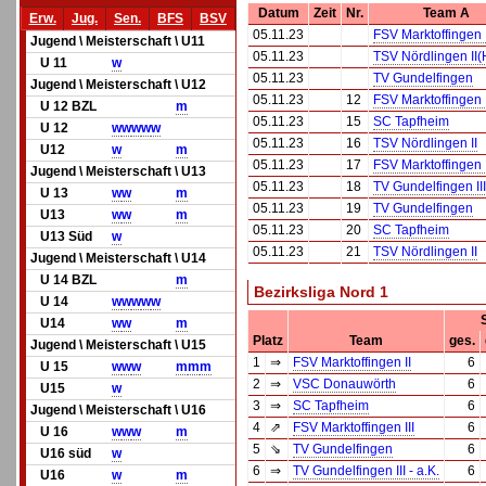
Datum
Zeit
Nr.
Team A
Erw.
Jug.
Sen.
BFS
BSV
05.11.23
FSV Marktoffingen I
Jugend \ Meisterschaft \ U11
05.11.23
TSV Nördlingen II(
U 11
w
05.11.23
TV Gundelfingen
Jugend \ Meisterschaft \ U12
05.11.23
12
FSV Marktoffingen I
U 12 BZL
m
05.11.23
15
SC Tapfheim
U 12
w
w
w
w
w
05.11.23
16
TSV Nördlingen II
U12
w
m
05.11.23
17
FSV Marktoffingen I
Jugend \ Meisterschaft \ U13
05.11.23
18
TV Gundelfingen III 
U 13
w
w
m
05.11.23
19
TV Gundelfingen
U13
w
w
m
05.11.23
20
SC Tapfheim
U13 Süd
w
05.11.23
21
TSV Nördlingen II
Jugend \ Meisterschaft \ U14
U 14 BZL
m
Bezirksliga Nord 1
U 14
w
w
w
w
w
U14
w
w
m
Platz
Team
ges.
Jugend \ Meisterschaft \ U15
1
⇒
FSV Marktoffingen II
6
U 15
w
w
w
m
m
m
2
⇒
VSC Donauwörth
6
U15
w
3
⇒
SC Tapfheim
6
Jugend \ Meisterschaft \ U16
4
⇗
FSV Marktoffingen III
6
U 16
w
w
w
m
5
⇘
TV Gundelfingen
6
U16 süd
w
6
⇒
TV Gundelfingen III - a.K.
6
U16
w
m