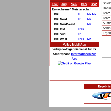
Spie
Erw.
Jug.
Sen.
BFS
BSV
Datum 
Erwachsene \ Meisterschaft
Team
BKl
Fr.
Mä.
Mä.
Team
BKl Nord
Fr.
Mä.
Ausric
BKl Nord/West
Mä.
Schie
BKl Ost
Fr.
Fr.
Ergeb
BKl Süd
Fr.
BKl West
Fr.
Fr.
Mä.
Volley Mobil App
Volley.de-Ergebnisdienst für Ihr
Smartphone
Informationen zur
App
Ergebnis