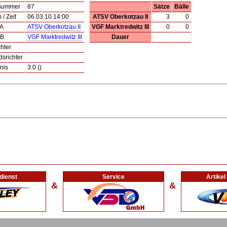
lnummer
87
Sätze
Bälle
/ Zeit
06.03.10 14:00
ATSV Oberkotzau II
3
0
 A
ATSV Oberkotzau II
VGF Marktredwitz III
0
0
 B
VGF Marktredwitz III
Dauer
hter
dsrichter
nis
3:0 ()
dienst
Service
Artike
&
&