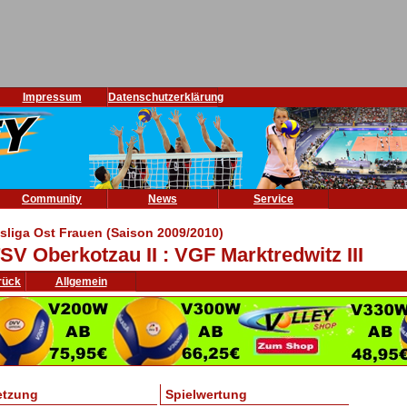
Impressum
Datenschutzerklärung
Community
News
Service
isliga Ost Frauen (Saison 2009/2010)
SV Oberkotzau II : VGF Marktredwitz III
rück
Allgemein
etzung
Spielwertung