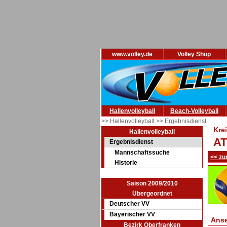
www.volley.de
Volley Shop
Hallenvolleyball
Beach-Volleyball
>> Hallenvolleyball
>> Ergebnisdienst
Kre
Hallenvolleyball
AT
Ergebnisdienst
Mannschaftssuche
<< zu
Historie
Saison 2009/2010
Übergeordnet
Deutscher VV
Bayerischer VV
Ans
Bezirk Oberfranken