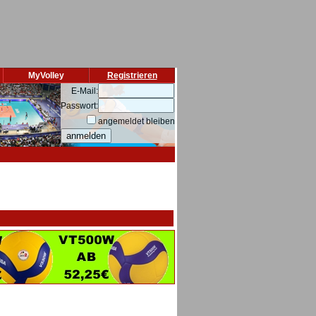
MyVolley
Registrieren
E-Mail:
Passwort:
angemeldet bleiben