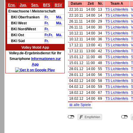
Datum
Zeit
Nr.
Team A
Erw.
Jug.
Sen.
BFS
BSV
22.10.11
14:00
13
TS Lichtenfels
V
Erwachsene \ Meisterschaft
22.10.11
14:00
14
TS Lichtenfels
V
BKl Oberfranken
Fr.
Mä.
26.11.11
14:00
29
TS Lichtenfels
V
BKl West
Fr.
Mä.
26.11.11
14:00
30
TS Lichtenfels
V
BKl Nord/West
Fr.
10.12.11
14:00
34
TS Lichtenfels
T
BKl Ost
Fr.
Fr.
Mä.
10.12.11
14:00
36
TS Lichtenfels
T
BKl Süd
Fr.
17.12.11
13:00
41
TS Lichtenfels
V
Volley Mobil App
17.12.11
13:00
42
TS Lichtenfels
T
Volley.de-Ergebnisdienst für Ihr
15.01.12
11:00
46
TS Lichtenfels
S
Smartphone
Informationen zur
15.01.12
11:00
48
TS Lichtenfels
T
App
28.01.12
14:00
55
TS Lichtenfels
T
28.01.12
14:00
56
TS Lichtenfels
V
04.02.12
14:00
58
TS Lichtenfels
S
04.02.12
14:00
59
TS Lichtenfels
S
18.02.12
14:00
67
TS Lichtenfels
S
18.02.12
14:00
69
TS Lichtenfels
T
📅 alle Spiele