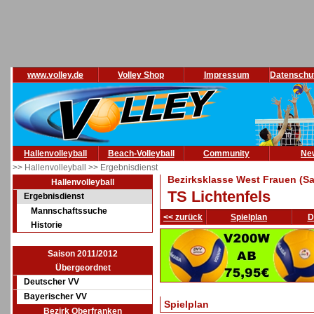
www.volley.de
Volley Shop
Impressum
Datenschu
Hallenvolleyball
Beach-Volleyball
Community
Ne
>> Hallenvolleyball
>> Ergebnisdienst
Bezirksklasse West Frauen (Sa
Hallenvolleyball
TS Lichtenfels
Ergebnisdienst
Mannschaftssuche
<< zurück
Spielplan
D
Historie
Saison 2011/2012
Übergeordnet
Deutscher VV
Bayerischer VV
Spielplan
Bezirk Oberfranken