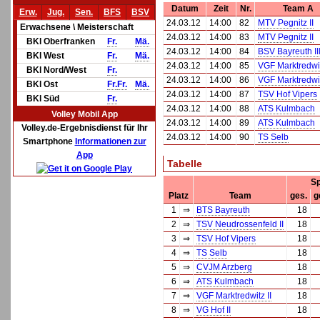
Datum
Zeit
Nr.
Team A
Erw.
Jug.
Sen.
BFS
BSV
24.03.12
14:00
82
MTV Pegnitz II
Erwachsene \ Meisterschaft
24.03.12
14:00
83
MTV Pegnitz II
BKl Oberfranken
Fr.
Mä.
24.03.12
14:00
84
BSV Bayreuth II
BKl West
Fr.
Mä.
24.03.12
14:00
85
VGF Marktredwit
BKl Nord/West
Fr.
24.03.12
14:00
86
VGF Marktredwit
BKl Ost
Fr.
Fr.
Mä.
24.03.12
14:00
87
TSV Hof Vipers
BKl Süd
Fr.
24.03.12
14:00
88
ATS Kulmbach
Volley Mobil App
24.03.12
14:00
89
ATS Kulmbach
Volley.de-Ergebnisdienst für Ihr
24.03.12
14:00
90
TS Selb
Smartphone
Informationen zur
App
Tabelle
Sp
Platz
Team
ges.
g
1
⇒
BTS Bayreuth
18
2
⇒
TSV Neudrossenfeld II
18
3
⇒
TSV Hof Vipers
18
4
⇒
TS Selb
18
5
⇒
CVJM Arzberg
18
6
⇒
ATS Kulmbach
18
7
⇒
VGF Marktredwitz II
18
8
⇒
VG Hof II
18