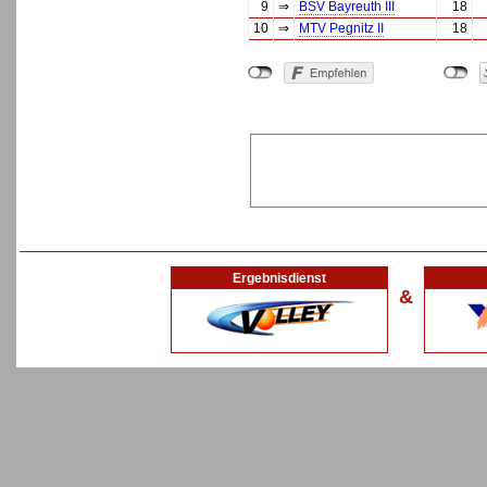
9
⇒
BSV Bayreuth III
18
10
⇒
MTV Pegnitz II
18
Ergebnisdienst
&