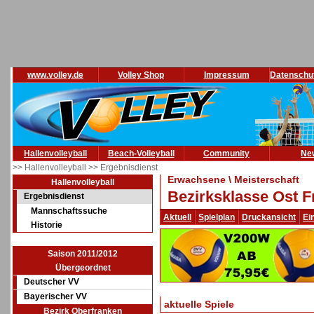
www.volley.de
Volley Shop
Impressum
Datenschu
Hallenvolleyball
Beach-Volleyball
Community
Ne
>> Hallenvolleyball
>> Ergebnisdienst
Erwachsene \ Meisterschaft
Hallenvolleyball
Bezirksklasse Ost F
Ergebnisdienst
Mannschaftssuche
Aktuell
Spielplan
Druckansicht
Ei
Historie
Saison 2011/2012
Übergeordnet
Deutscher VV
Bayerischer VV
aktuelle Spiele
Bezirk Oberfranken