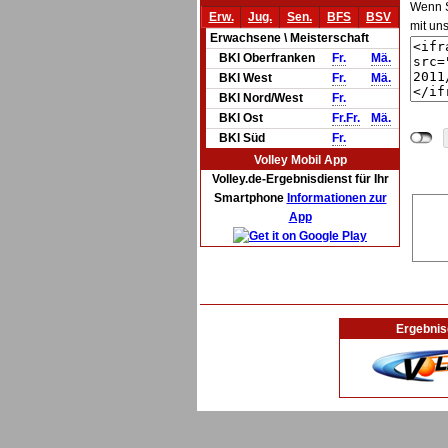
Wenn Si
Erw.
Jug.
Sen.
BFS
BSV
mit un
Erwachsene \ Meisterschaft
BKl Oberfranken
Fr.
Mä.
BKl West
Fr.
Mä.
BKl Nord/West
Fr.
BKl Ost
Fr.
Fr.
Mä.
BKl Süd
Fr.
Volley Mobil App
Volley.de-Ergebnisdienst für Ihr
Smartphone
Informationen zur
App
Ergebnis