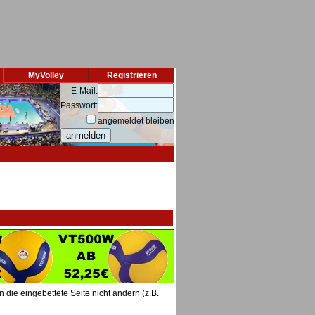
MyVolley
Registrieren
E-Mail:
Passwort:
angemeldet bleiben
die eingebettete Seite nicht ändern (z.B.