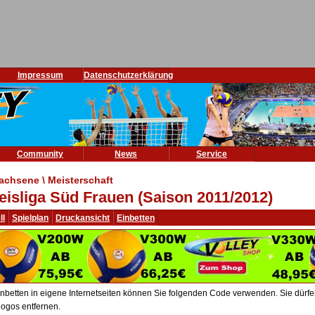
Impressum
Datenschutzerklärung
Community
News
Service
achsene \ Meisterschaft
eisliga Süd Frauen (Saison 2011/2012)
ll
Spielplan
Druckansicht
Einbetten
nbetten in eigene Internetseiten können Sie folgenden Code verwenden. Sie dürfen 
ogos entfernen.