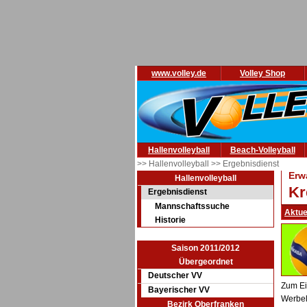
www.volley.de
Volley Shop
Hallenvolleyball
Beach-Volleyball
>> Hallenvolleyball
>> Ergebnisdienst
Erw
Hallenvolleyball
Kr
Ergebnisdienst
Mannschaftssuche
Aktue
Historie
Saison 2011/2012
Übergeordnet
Deutscher VV
Zum Ei
Bayerischer VV
Werbel
Bezirk Oberfranken