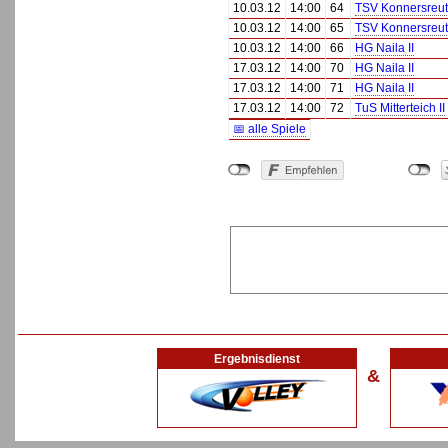
10.03.12
14:00
64
TSV Konnersreu
10.03.12
14:00
65
TSV Konnersreu
10.03.12
14:00
66
HG Naila II
17.03.12
14:00
70
HG Naila II
17.03.12
14:00
71
HG Naila II
17.03.12
14:00
72
TuS Mitterteich II
📅 alle Spiele
Ergebnisdienst
&