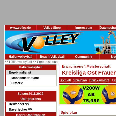
www.volley.de
Volley Shop
Impressum
Datenschu
Hallenvolleyball
Beach-Volleyball
Community
Ne
>> Hallenvolleyball
>> Ergebnisdienst
Erwachsene \ Meisterschaft
Hallenvolleyball
Kreisliga Ost Fraue
Ergebnisdienst
Mannschaftssuche
Aktuell
Spielplan
Druckansicht
Ei
Historie
Saison 2011/2012
Übergeordnet
Deutscher VV
Bayerischer VV
Spielplan
Bezirk Oberfranken