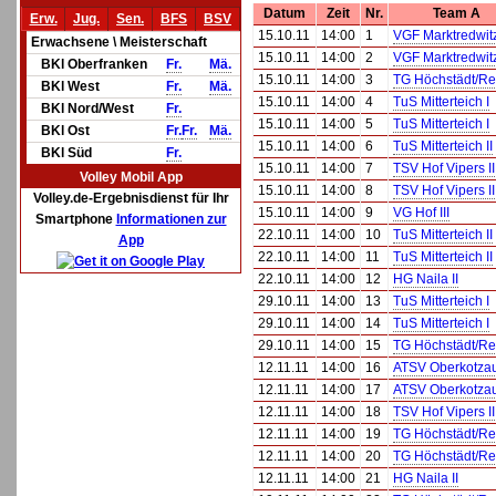
Datum
Zeit
Nr.
Team A
Erw.
Jug.
Sen.
BFS
BSV
15.10.11
14:00
1
VGF Marktredwitz 
Erwachsene \ Meisterschaft
15.10.11
14:00
2
VGF Marktredwitz 
BKl Oberfranken
Fr.
Mä.
15.10.11
14:00
3
TG Höchstädt/R
BKl West
Fr.
Mä.
15.10.11
14:00
4
TuS Mitterteich I
BKl Nord/West
Fr.
15.10.11
14:00
5
TuS Mitterteich I
BKl Ost
Fr.
Fr.
Mä.
15.10.11
14:00
6
TuS Mitterteich II
BKl Süd
Fr.
15.10.11
14:00
7
TSV Hof Vipers II
Volley Mobil App
15.10.11
14:00
8
TSV Hof Vipers II
Volley.de-Ergebnisdienst für Ihr
15.10.11
14:00
9
VG Hof III
Smartphone
Informationen zur
22.10.11
14:00
10
TuS Mitterteich II
App
22.10.11
14:00
11
TuS Mitterteich II
22.10.11
14:00
12
HG Naila II
29.10.11
14:00
13
TuS Mitterteich I
29.10.11
14:00
14
TuS Mitterteich I
29.10.11
14:00
15
TG Höchstädt/R
12.11.11
14:00
16
ATSV Oberkotza
12.11.11
14:00
17
ATSV Oberkotza
12.11.11
14:00
18
TSV Hof Vipers II
12.11.11
14:00
19
TG Höchstädt/R
12.11.11
14:00
20
TG Höchstädt/R
12.11.11
14:00
21
HG Naila II