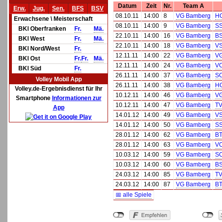
Datum
Zeit
Nr.
Team A
Erw.
Jug.
Sen.
BFS
BSV
08.10.11
14:00
8
VG Bamberg
HG
Erwachsene \ Meisterschaft
08.10.11
14:00
9
VG Bamberg
SS
BKl Oberfranken
Fr.
Mä.
22.10.11
14:00
16
VG Bamberg
BS
BKl West
Fr.
Mä.
22.10.11
14:00
18
VG Bamberg
VS
BKl Nord/West
Fr.
12.11.11
14:00
22
VG Bamberg
VG
BKl Ost
Fr.
Fr.
Mä.
12.11.11
14:00
24
VG Bamberg
VC
BKl Süd
Fr.
26.11.11
14:00
37
VG Bamberg
SC
Volley Mobil App
26.11.11
14:00
38
VG Bamberg
HG
Volley.de-Ergebnisdienst für Ihr
10.12.11
14:00
46
VG Bamberg
VG
Smartphone
Informationen zur
10.12.11
14:00
47
VG Bamberg
TV
App
14.01.12
14:00
49
VG Bamberg
VS
14.01.12
14:00
50
VG Bamberg
SS
28.01.12
14:00
62
VG Bamberg
BT
28.01.12
14:00
63
VG Bamberg
VC
10.03.12
14:00
59
VG Bamberg
SC
10.03.12
14:00
60
VG Bamberg
BS
24.03.12
14:00
85
VG Bamberg
TV
24.03.12
14:00
87
VG Bamberg
BT
📅 alle Spiele