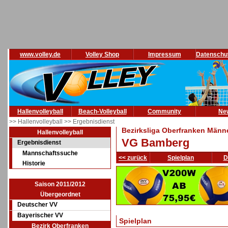
www.volley.de
Volley Shop
Impressum
Datenschu
Hallenvolleyball
Beach-Volleyball
Community
Ne
>> Hallenvolleyball
>> Ergebnisdienst
Bezirksliga Oberfranken Männe
Hallenvolleyball
VG Bamberg
Ergebnisdienst
Mannschaftssuche
<< zurück
Spielplan
D
Historie
Saison 2011/2012
Übergeordnet
Deutscher VV
Bayerischer VV
Spielplan
Bezirk Oberfranken