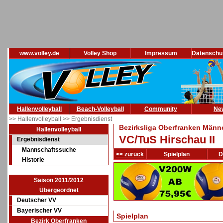
www.volley.de
Volley Shop
Impressum
Datenschu
Hallenvolleyball
Beach-Volleyball
Community
Ne
>> Hallenvolleyball
>> Ergebnisdienst
Bezirksliga Oberfranken Männe
Hallenvolleyball
VC/TuS Hirschau II
Ergebnisdienst
Mannschaftssuche
<< zurück
Spielplan
D
Historie
Saison 2011/2012
Übergeordnet
Deutscher VV
Bayerischer VV
Spielplan
Bezirk Oberfranken