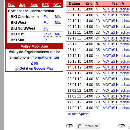
Datum
Zeit
Nr.
Team A
Erw.
Jug.
Sen.
BFS
BSV
08.10.11
14:00
4
VC/TuS Hirschau 
Erwachsene \ Meisterschaft
08.10.11
14:00
6
VC/TuS Hirschau 
BKl Oberfranken
Fr.
Mä.
22.10.11
14:00
13
VC/TuS Hirschau 
BKl West
Fr.
Mä.
22.10.11
14:00
14
VC/TuS Hirschau 
BKl Nord/West
Fr.
12.11.11
14:00
23
VC/TuS Hirschau 
BKl Ost
Fr.
Fr.
Mä.
12.11.11
14:00
24
VC/TuS Hirschau 
BKl Süd
Fr.
26.11.11
14:00
34
VC/TuS Hirschau 
Volley Mobil App
26.11.11
14:00
35
VC/TuS Hirschau 
Volley.de-Ergebnisdienst für Ihr
10.12.11
14:00
44
VC/TuS Hirschau 
Smartphone
Informationen zur
10.12.11
14:00
45
VC/TuS Hirschau 
App
14.01.12
14:00
55
VC/TuS Hirschau 
14.01.12
14:00
56
VC/TuS Hirschau 
28.01.12
14:00
61
VC/TuS Hirschau 
28.01.12
14:00
63
VC/TuS Hirschau 
11.02.12
14:00
74
VC/TuS Hirschau 
11.02.12
14:00
75
VC/TuS Hirschau 
17.03.12
14:00
79
VC/TuS Hirschau 
17.03.12
14:00
81
VC/TuS Hirschau 
📅 alle Spiele