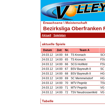
Erwachsene \ Meisterschaft
Bezirksliga Oberfranken 
Aktuell
Spielplan
aktuelle Spiele
Datum
Zeit
Nr.
Team A
24.03.12
14:00
64
TS Kronach
SCG
24.03.12
14:00
65
TS Kronach
FSV
24.03.12
14:00
66
SCG Hollfeld
FSV
24.03.12
14:00
67
BSV Bayreuth II
SC
24.03.12
14:00
68
BSV Bayreuth II
HG 
24.03.12
14:00
69
SC Memmelsdorf
HG 
24.03.12
14:00
70
MTV Pegnitz
TSV
24.03.12
14:00
71
MTV Pegnitz
VG 
24.03.12
14:00
72
TSV Neudrossenfeld
VG 
Tabelle