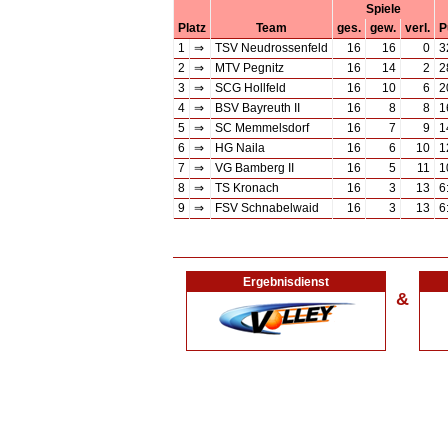
Spiele
Platz
Team
ges.
gew.
verl.
P
1
⇒
TSV Neudrossenfeld
16
16
0
3
2
⇒
MTV Pegnitz
16
14
2
2
3
⇒
SCG Hollfeld
16
10
6
2
4
⇒
BSV Bayreuth II
16
8
8
1
5
⇒
SC Memmelsdorf
16
7
9
1
6
⇒
HG Naila
16
6
10
1
7
⇒
VG Bamberg II
16
5
11
1
8
⇒
TS Kronach
16
3
13
6
9
⇒
FSV Schnabelwaid
16
3
13
6
Ergebnisdienst
&