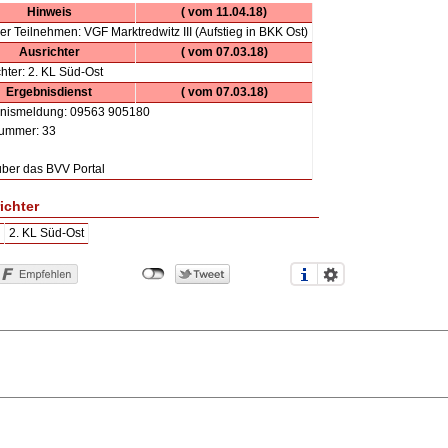
Hinweis
( vom 11.04.18)
er Teilnehmen: VGF Marktredwitz III (Aufstieg in BKK Ost)
Ausrichter
( vom 07.03.18)
hter: 2. KL Süd-Ost
Ergebnisdienst
( vom 07.03.18)
nismeldung: 09563 905180
ummer: 33
über das BVV Portal
ichter
2. KL Süd-Ost