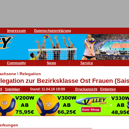
Impressum
Datenschutzerklärung
Community
News
Service
achsene \ Relegation
legation zur Bezirksklasse Ost Frauen (Sai
ll
Spielplan
Stand: 11.04.18 19:09
Druckansicht
Einbetten
erkungen