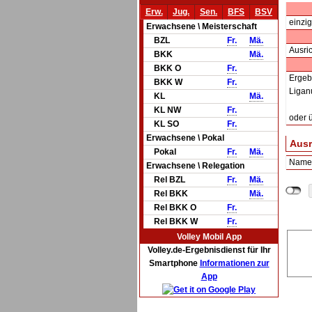
Erw.
Jug.
Sen.
BFS
BSV
einzig
Erwachsene \ Meisterschaft
BZL
Fr.
Mä.
Ausric
BKK
Mä.
BKK O
Fr.
Ergeb
BKK W
Fr.
Ligan
KL
Mä.
KL NW
Fr.
oder 
KL SO
Fr.
Erwachsene \ Pokal
Ausr
Pokal
Fr.
Mä.
Name
Erwachsene \ Relegation
Rel BZL
Fr.
Mä.
Rel BKK
Mä.
Rel BKK O
Fr.
Rel BKK W
Fr.
Volley Mobil App
Volley.de-Ergebnisdienst für Ihr
Smartphone
Informationen zur
App