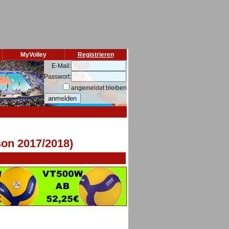
MyVolley
Registrieren
E-Mail:
Passwort:
angemeldet bleiben
son 2017/2018)