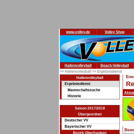
www.volley.de
Volley Shop
Hallenvolleyball
Beach-Volleyball
>> Hallenvolleyball
>> Ergebnisdienst
Erw
Hallenvolleyball
Re
Ergebnisdienst
Mannschaftssuche
Aktue
Historie
Saison 2017/2018
Übergeordnet
Deutscher VV
Bayerischer VV
Bem
Bezirk Oberfranken