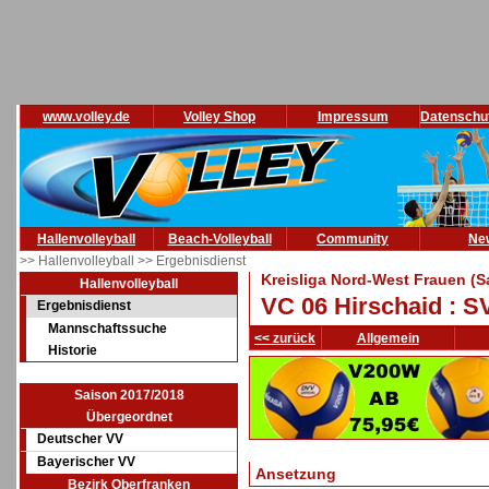
www.volley.de
Volley Shop
Impressum
Datenschu
Hallenvolleyball
Beach-Volleyball
Community
Ne
>> Hallenvolleyball
>> Ergebnisdienst
Kreisliga Nord-West Frauen (S
Hallenvolleyball
VC 06 Hirschaid : SV
Ergebnisdienst
Mannschaftssuche
<< zurück
Allgemein
Historie
Saison 2017/2018
Übergeordnet
Deutscher VV
Bayerischer VV
Ansetzung
Bezirk Oberfranken