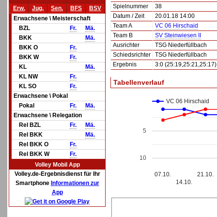
Spielnummer
38
Erw.
Jug.
Sen.
BFS
BSV
Datum / Zeit
20.01.18 14:00
Erwachsene \ Meisterschaft
Team A
VC 06 Hirschaid
BZL
Fr.
Mä.
Team B
SV Steinwiesen II
BKK
Mä.
Ausrichter
TSG Niederfüllbach
BKK O
Fr.
Schiedsrichter
TSG Niederfüllbach
BKK W
Fr.
Ergebnis
3:0 (25:19,25:21,25:17)
KL
Mä.
KL NW
Fr.
Tabellenverlauf
KL SO
Fr.
Erwachsene \ Pokal
VC 06 Hirschaid
Pokal
Fr.
Mä.
Erwachsene \ Relegation
Rel BZL
Fr.
Mä.
5
Rel BKK
Mä.
Rel BKK O
Fr.
Rel BKK W
Fr.
10
Volley Mobil App
Volley.de-Ergebnisdienst für Ihr
07.10.
21.10.
14.10.
Smartphone
Informationen zur
App