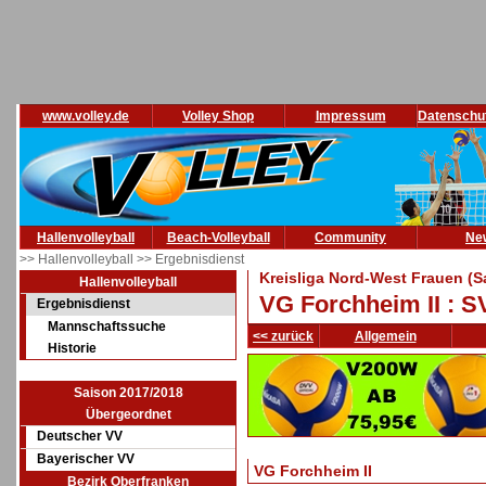
www.volley.de
Volley Shop
Impressum
Datenschu
Hallenvolleyball
Beach-Volleyball
Community
Ne
>> Hallenvolleyball
>> Ergebnisdienst
Kreisliga Nord-West Frauen (S
Hallenvolleyball
VG Forchheim II : SV
Ergebnisdienst
Mannschaftssuche
<< zurück
Allgemein
Historie
Saison 2017/2018
Übergeordnet
Deutscher VV
Bayerischer VV
VG Forchheim II
Bezirk Oberfranken