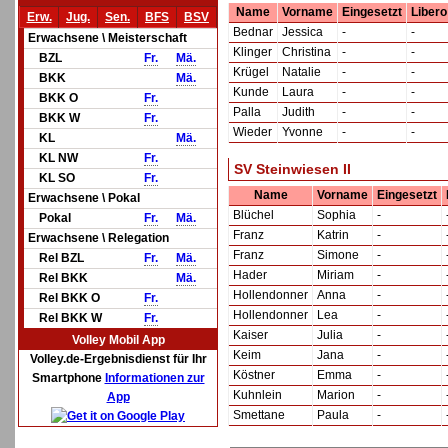
Name
Vorname
Eingesetzt
Libero
Erw.
Jug.
Sen.
BFS
BSV
Bednar
Jessica
-
-
Erwachsene \ Meisterschaft
Klinger
Christina
-
-
BZL
Fr.
Mä.
Krügel
Natalie
-
-
BKK
Mä.
Kunde
Laura
-
-
BKK O
Fr.
Palla
Judith
-
-
BKK W
Fr.
Wieder
Yvonne
-
-
KL
Mä.
KL NW
Fr.
SV Steinwiesen II
KL SO
Fr.
Name
Vorname
Eingesetzt
Erwachsene \ Pokal
Blüchel
Sophia
-
Pokal
Fr.
Mä.
Franz
Katrin
-
Erwachsene \ Relegation
Franz
Simone
-
Rel BZL
Fr.
Mä.
Hader
Miriam
-
Rel BKK
Mä.
Hollendonner
Anna
-
Rel BKK O
Fr.
Hollendonner
Lea
-
Rel BKK W
Fr.
Kaiser
Julia
-
Volley Mobil App
Keim
Jana
-
Volley.de-Ergebnisdienst für Ihr
Köstner
Emma
-
Smartphone
Informationen zur
Kuhnlein
Marion
-
App
Smettane
Paula
-