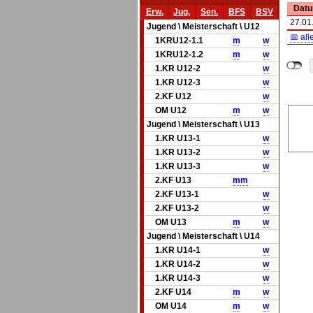
Dat
Erw.
Jug.
Sen.
BFS
BSV
27.01
Jugend \ Meisterschaft \ U12
📅 all
1KRU12-1.1
m
w
1KRU12-1.2
m
w
1.KR U12-2
w
1.KR U12-3
w
2.KF U12
w
OM U12
m
w
Jugend \ Meisterschaft \ U13
1.KR U13-1
w
1.KR U13-2
w
1.KR U13-3
w
2.KF U13
m
m
2.KF U13-1
w
2.KF U13-2
w
OM U13
m
w
Jugend \ Meisterschaft \ U14
1.KR U14-1
w
1.KR U14-2
w
1.KR U14-3
w
2.KF U14
m
w
OM U14
m
w