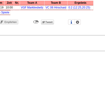
um
Zeit
Nr.
Team A
Team B
Ergebnis
.19
10:00
VGF Marktredwitz
VC 06 Hirschaid
0:2 (12:25,20:25)
e Spiele