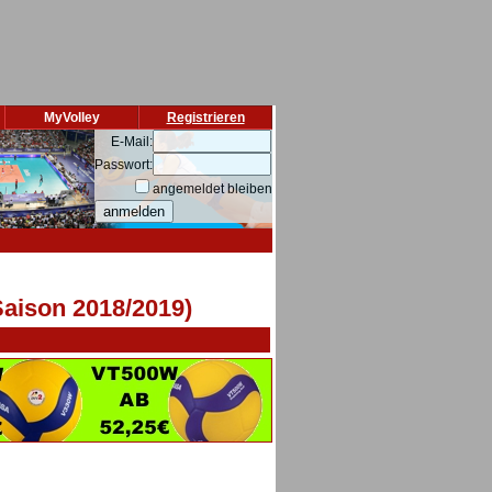
MyVolley
Registrieren
E-Mail:
Passwort:
angemeldet bleiben
Saison 2018/2019)