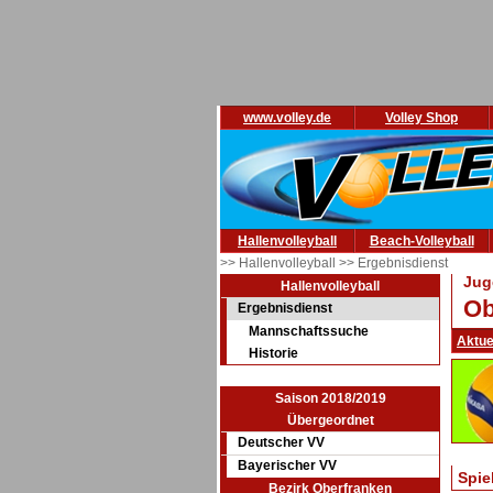
www.volley.de
Volley Shop
Hallenvolleyball
Beach-Volleyball
>> Hallenvolleyball
>> Ergebnisdienst
Jug
Hallenvolleyball
Ob
Ergebnisdienst
Mannschaftssuche
Aktue
Historie
Saison 2018/2019
Übergeordnet
Deutscher VV
Bayerischer VV
Spie
Bezirk Oberfranken