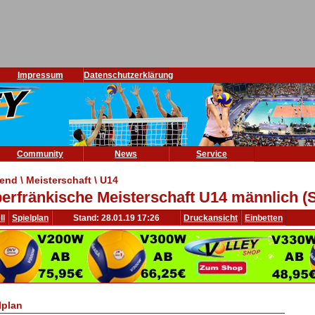
Impressum
Datenschutzerklärung
Community
News
Service
end \ Meisterschaft \ U14
erfränkische Meisterschaft U14 männlich (
ll
Spielplan
Stand: 28.01.19 17:26
Druckansicht
Einbetten
lplan