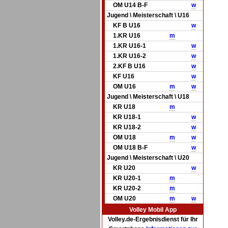
OM U14 B-F
w
Jugend \ Meisterschaft \ U16
KF B U16
w
1.KR U16
m
1.KR U16-1
w
1.KR U16-2
w
2.KF B U16
w
KF U16
w
OM U16
m
w
Jugend \ Meisterschaft \ U18
KR U18
m
KR U18-1
w
KR U18-2
w
OM U18
m
w
OM U18 B-F
w
Jugend \ Meisterschaft \ U20
KR U20
w
KR U20-1
m
KR U20-2
m
OM U20
m
w
Volley Mobil App
Volley.de-Ergebnisdienst für Ihr