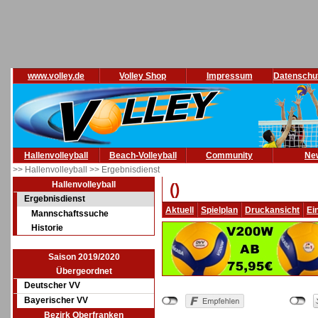
www.volley.de
Volley Shop
Impressum
Datenschu
Hallenvolleyball
Beach-Volleyball
Community
Ne
>> Hallenvolleyball
>> Ergebnisdienst
Hallenvolleyball
()
Ergebnisdienst
Aktuell
Spielplan
Druckansicht
Ei
Mannschaftssuche
Historie
Saison 2019/2020
Übergeordnet
Deutscher VV
Bayerischer VV
Bezirk Oberfranken