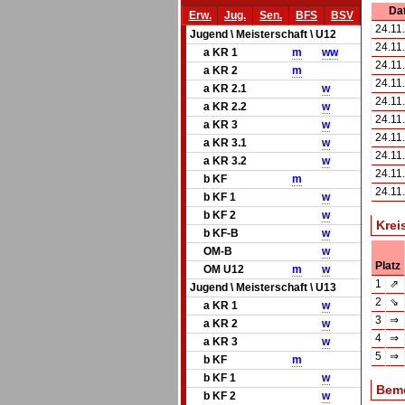
Da
Erw.
Jug.
Sen.
BFS
BSV
24.11
Jugend \ Meisterschaft \ U12
24.11
a KR 1
m
w
w
24.11
a KR 2
m
24.11
a KR 2.1
w
24.11
a KR 2.2
w
24.11
a KR 3
w
24.11
a KR 3.1
w
24.11
a KR 3.2
w
24.11
b KF
m
24.11
b KF 1
w
b KF 2
w
Krei
b KF-B
w
OM-B
w
Platz
OM U12
m
w
1
⇗
Jugend \ Meisterschaft \ U13
2
⇘
a KR 1
w
3
⇒
a KR 2
w
4
⇒
a KR 3
w
5
⇒
b KF
m
b KF 1
w
Bem
b KF 2
w