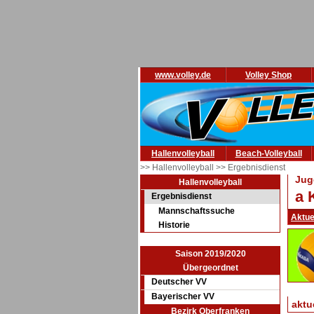
www.volley.de
Volley Shop
Hallenvolleyball
Beach-Volleyball
>> Hallenvolleyball
>> Ergebnisdienst
Jug
Hallenvolleyball
a 
Ergebnisdienst
Mannschaftssuche
Aktue
Historie
Saison 2019/2020
Übergeordnet
Deutscher VV
Bayerischer VV
aktu
Bezirk Oberfranken