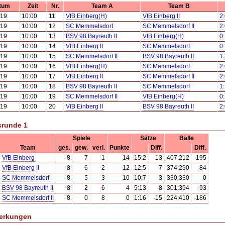
tum
Zeit
Nr.
Team A
Team B
.19
10:00
11
VfB Einberg(H)
VfB Einberg II
2:
.19
10:00
12
SC Memmelsdorf
SC Memmelsdorf II
2:
.19
10:00
13
BSV 98 Bayreuth II
VfB Einberg(H)
0:
.19
10:00
14
VfB Einberg II
SC Memmelsdorf
0:
.19
10:00
15
SC Memmelsdorf II
BSV 98 Bayreuth II
1:
.19
10:00
16
VfB Einberg(H)
SC Memmelsdorf
2:
.19
10:00
17
VfB Einberg II
SC Memmelsdorf II
2:
.19
10:00
18
BSV 98 Bayreuth II
SC Memmelsdorf
1:
.19
10:00
19
SC Memmelsdorf II
VfB Einberg(H)
0:
.19
10:00
20
VfB Einberg II
BSV 98 Bayreuth II
2:
srunde 1
Spiele
Sätze
Bälle
Team
ges.
gew.
verl.
Punkte
Diff.
Diff.
VfB Einberg
8
7
1
14
15:2
13
407:212
195
VfB Einberg II
8
6
2
12
12:5
7
374:290
84
SC Memmelsdorf
8
5
3
10
10:7
3
330:330
0
BSV 98 Bayreuth II
8
2
6
4
5:13
-8
301:394
-93
SC Memmelsdorf II
8
0
8
0
1:16
-15
224:410
-186
erkungen