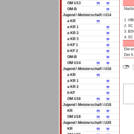
OM U13
m
w
Nachd
OM-B
w
Jugend \ Meisterschaft \ U14
1. Vf
a KR
m
2. SC
a KR 1
w
3. BS
a KR 2
w
4. SC
a KR 3
w
b KF 1
w
Die er
b KF 2
w
Der 5.
OM-B
w
OM U14
m
w
Jugend \ Meisterschaft \ U16
a KR
m
a KR 1
w
a KR 2
w
b KF
w
OM U16
m
w
Jugend \ Meisterschaft \ U18
KR
m
w
OM U18
m
w
Jugend \ Meisterschaft \ U20
KR
m
w