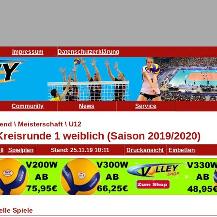
Impressum
Datenschutzerklärung
Community
News
Service
end \ Meisterschaft \ U12
Kreisrunde 1 weiblich (Saison 2019/2020)
ll
Spielplan
Stand: 25.11.19 10:11
Druckansicht
Einbetten
elle Spiele