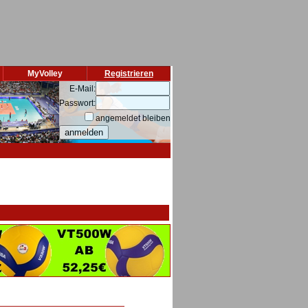
MyVolley
Registrieren
E-Mail:
Passwort:
angemeldet bleiben