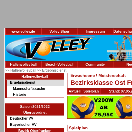
www.volley.de
Volley Shop
Impressum
Datenschu
Hallenvolleyball
Beach-Volleyball
Community
Ne
>> Hallenvolleyball
>> Ergebnisdienst
Erwachsene \ Meisterschaft
Hallenvolleyball
Bezirksklasse Ost F
Ergebnisdienst
Mannschaftssuche
Aktuell
Spielplan
Stand: 07.05.
Historie
Saison 2021/2022
Übergeordnet
Deutscher VV
Bayerischer VV
Spielplan
Bezirk Oberfranken