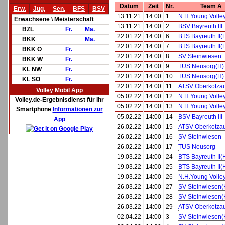
Datum
Zeit
Nr.
Team A
Erw.
Jug.
Sen.
BFS
BSV
13.11.21
14:00
1
N.H.Young Volleys
Erwachsene \ Meisterschaft
13.11.21
14:00
2
BSV Bayreuth III
BZL
Fr.
Mä.
22.01.22
14:00
6
BTS Bayreuth II(
BKK
Mä.
22.01.22
14:00
7
BTS Bayreuth II(
BKK O
Fr.
22.01.22
14:00
8
SV Steinwiesen
BKK W
Fr.
22.01.22
14:00
9
TUS Neusorg(H)
KL NW
Fr.
22.01.22
14:00
10
TUS Neusorg(H)
KL SO
Fr.
22.01.22
14:00
11
ATSV Oberkotza
Volley Mobil App
05.02.22
14:00
12
N.H.Young Volleys
Volley.de-Ergebnisdienst für Ihr
05.02.22
14:00
13
N.H.Young Volleys
Smartphone
Informationen zur
05.02.22
14:00
14
BSV Bayreuth III
App
26.02.22
14:00
15
ATSV Oberkotza
26.02.22
14:00
16
SV Steinwiesen
26.02.22
14:00
17
TUS Neusorg
19.03.22
14:00
24
BTS Bayreuth II(
19.03.22
14:00
25
BTS Bayreuth II(
19.03.22
14:00
26
N.H.Young Volleys
26.03.22
14:00
27
SV Steinwiesen(
26.03.22
14:00
28
SV Steinwiesen(
26.03.22
14:00
29
ATSV Oberkotza
02.04.22
14:00
3
SV Steinwiesen(