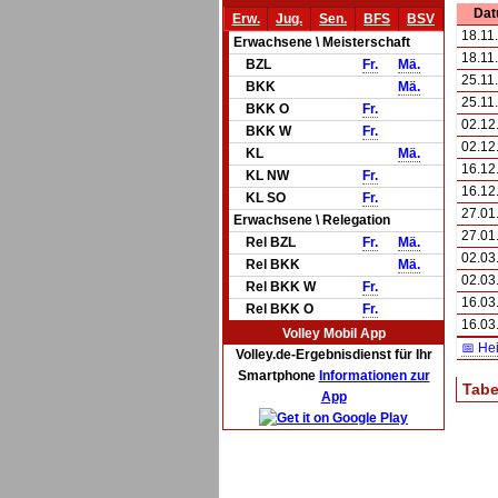
Da
Erw.
Jug.
Sen.
BFS
BSV
18.11
Erwachsene \ Meisterschaft
18.11
BZL
Fr.
Mä.
25.11
BKK
Mä.
25.11
BKK O
Fr.
02.12
BKK W
Fr.
02.12
KL
Mä.
16.12
KL NW
Fr.
16.12
KL SO
Fr.
27.01
Erwachsene \ Relegation
27.01
Rel BZL
Fr.
Mä.
02.03
Rel BKK
Mä.
02.03
Rel BKK W
Fr.
16.03
Rel BKK O
Fr.
16.03
Volley Mobil App
📅 He
Volley.de-Ergebnisdienst für Ihr
Smartphone
Informationen zur
Tabe
App