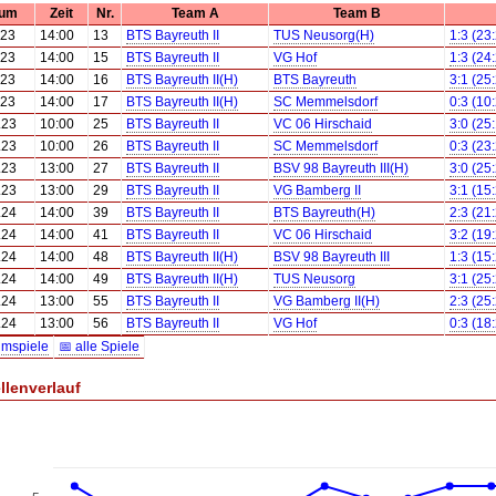
tum
Zeit
Nr.
Team A
Team B
.23
14:00
13
BTS Bayreuth II
TUS Neusorg(H)
1:3 (23
.23
14:00
15
BTS Bayreuth II
VG Hof
1:3 (24
.23
14:00
16
BTS Bayreuth II(H)
BTS Bayreuth
3:1 (25
.23
14:00
17
BTS Bayreuth II(H)
SC Memmelsdorf
0:3 (10
.23
10:00
25
BTS Bayreuth II
VC 06 Hirschaid
3:0 (25
.23
10:00
26
BTS Bayreuth II
SC Memmelsdorf
0:3 (23
.23
13:00
27
BTS Bayreuth II
BSV 98 Bayreuth III(H)
3:0 (25
.23
13:00
29
BTS Bayreuth II
VG Bamberg II
3:1 (15
.24
14:00
39
BTS Bayreuth II
BTS Bayreuth(H)
2:3 (21
.24
14:00
41
BTS Bayreuth II
VC 06 Hirschaid
3:2 (19
.24
14:00
48
BTS Bayreuth II(H)
BSV 98 Bayreuth III
1:3 (15
.24
14:00
49
BTS Bayreuth II(H)
TUS Neusorg
3:1 (25
.24
13:00
55
BTS Bayreuth II
VG Bamberg II(H)
2:3 (25
.24
13:00
56
BTS Bayreuth II
VG Hof
0:3 (18
imspiele
📅 alle Spiele
llenverlauf