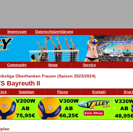
Impressum
Datenschutzerklärung
Community
News
Service
irksliga Oberfranken Frauen (Saison 2023/2024)
S Bayreuth II
rück
Spielplan
Pässe
Kontakt
Druc
lplan