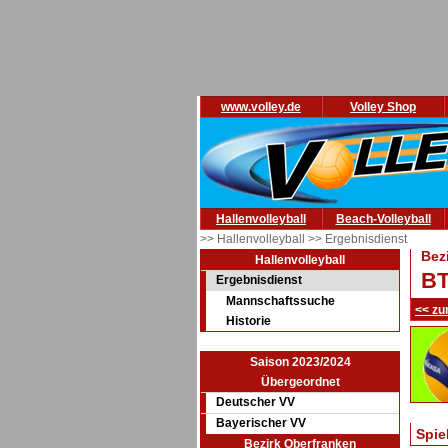
www.volley.de
Volley Shop
Hallenvolleyball
Beach-Volleyball
>> Hallenvolleyball
>> Ergebnisdienst
Bez
Hallenvolleyball
BT
Ergebnisdienst
Mannschaftssuche
<< zu
Historie
Saison 2023/2024
Übergeordnet
Deutscher VV
Bayerischer VV
Spie
Bezirk Oberfranken