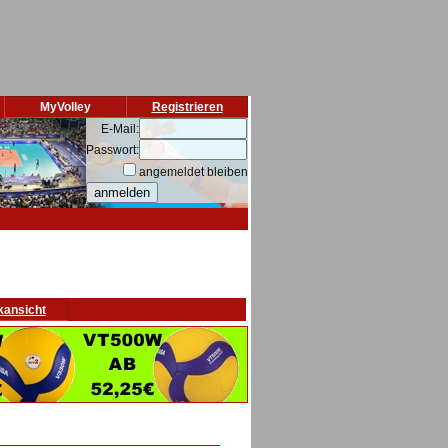
MyVolley
Registrieren
E-Mail:
Passwort:
angemeldet bleiben
kansicht