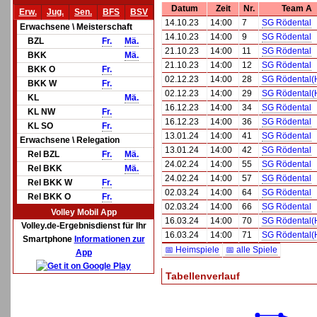
Datum
Zeit
Nr.
Team A
Erw.
Jug.
Sen.
BFS
BSV
14.10.23
14:00
7
SG Rödental
Erwachsene \ Meisterschaft
14.10.23
14:00
9
SG Rödental
BZL
Fr.
Mä.
21.10.23
14:00
11
SG Rödental
BKK
Mä.
21.10.23
14:00
12
SG Rödental
BKK O
Fr.
02.12.23
14:00
28
SG Rödental(
BKK W
Fr.
02.12.23
14:00
29
SG Rödental(
KL
Mä.
16.12.23
14:00
34
SG Rödental
KL NW
Fr.
16.12.23
14:00
36
SG Rödental
KL SO
Fr.
13.01.24
14:00
41
SG Rödental
Erwachsene \ Relegation
13.01.24
14:00
42
SG Rödental
Rel BZL
Fr.
Mä.
24.02.24
14:00
55
SG Rödental
Rel BKK
Mä.
24.02.24
14:00
57
SG Rödental
Rel BKK W
Fr.
02.03.24
14:00
64
SG Rödental
Rel BKK O
Fr.
02.03.24
14:00
66
SG Rödental
Volley Mobil App
16.03.24
14:00
70
SG Rödental(
Volley.de-Ergebnisdienst für Ihr
16.03.24
14:00
71
SG Rödental(
Smartphone
Informationen zur
📅 Heimspiele
📅 alle Spiele
App
Tabellenverlauf