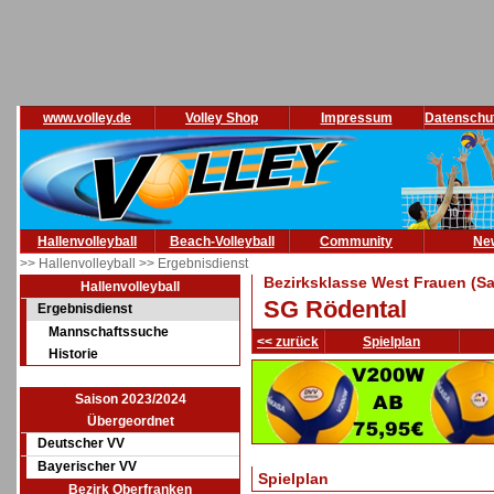
www.volley.de
Volley Shop
Impressum
Datenschu
Hallenvolleyball
Beach-Volleyball
Community
Ne
>> Hallenvolleyball
>> Ergebnisdienst
Bezirksklasse West Frauen (Sa
Hallenvolleyball
SG Rödental
Ergebnisdienst
Mannschaftssuche
<< zurück
Spielplan
Historie
Saison 2023/2024
Übergeordnet
Deutscher VV
Bayerischer VV
Spielplan
Bezirk Oberfranken