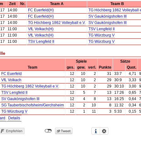
um
Zeit
Nr.
Team A
Team B
.17
14:00
FC Euerfeld(H)
TG Höchberg 1862 Volleyball e
.17
14:00
FC Euerfeld(H)
SV Gaukönigshofen III
.17
14:00
TG Höchberg 1862 Volleyball e.V.
SV Gaukönigshofen III
.17
11:00
VfL Volkach(H)
TSV Lengfeld II
.17
11:00
VfL Volkach(H)
TG Würzburg V
.17
11:00
TSV Lengfeld II
TG Würzburg V
lle
Spiele
Sätze
Team
ges.
gew.
verl.
Punkte
Quot.
FC Euerfeld
12
10
2
31
33:7
4,71
VfL Volkach
12
10
2
29
30:9
3,33
TG Höchberg 1862 Volleyball e.V.
12
10
2
29
30:10
3,00
TSV Lengfeld II
12
5
7
13
17:26
0,65
SV Gaukönigshofen III
12
4
8
13
16:25
0,64
SG Tauberbischofsheim/Gerchsheim
12
2
10
8
11:32
0,34
TG Würzburg V
12
1
11
3
5:33
0,15
ard
Details