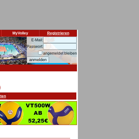
MyVolley
Registrieren
E-Mail:
Passwort:
angemeldet bleiben
)
tten