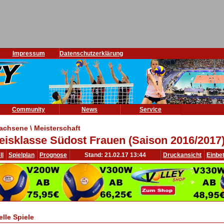
Impressum
Datenschutzerklärung
Community
News
Service
achsene \ Meisterschaft
eisklasse Südost Frauen (Saison 2016/2017
ll
Spielplan
Prognose
Stand: 21.02.17 13:44
Druckansicht
Einbe
elle Spiele