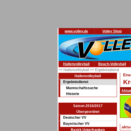
www.volley.de
Volley Shop
Hallenvolleyball
Beach-Volleyball
>> Hallenvolleyball
>> Ergebnisdienst
Erw
Hallenvolleyball
Kr
Ergebnisdienst
Mannschaftssuche
Aktue
Historie
Saison 2016/2017
Übergeordnet
Deutscher VV
Bayerischer VV
aktu
Bezirk Unterfranken