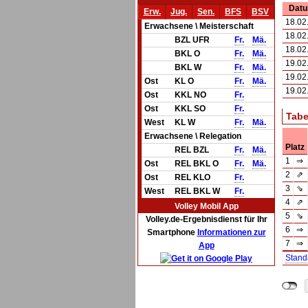
Dat
Erw.
Jug.
Sen.
BFS
BSV
18.02
Erwachsene \ Meisterschaft
18.02
BZL UFR
Fr.
Mä.
18.02
BKL O
Fr.
Mä.
19.02
BKL W
Fr.
Mä.
19.02
Ost
KL O
Fr.
Mä.
19.02
Ost
KKL NO
Fr.
Ost
KKL SO
Fr.
Tabe
West
KL W
Fr.
Mä.
Erwachsene \ Relegation
Platz
REL BZL
Fr.
Mä.
1
⇒
Ost
REL BKL O
Fr.
Mä.
2
⇗
Ost
REL KLO
Fr.
3
⇘
West
REL BKL W
Fr.
4
⇗
Volley Mobil App
5
⇘
Volley.de-Ergebnisdienst für Ihr
6
⇒
Smartphone
Informationen zur
7
⇒
App
Stand