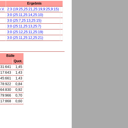
Ergebnis
.V.
2:3 (19:25,25:21,25:19,9:25,9:15)
3:0 (25:11,25:14,25:10)
3:0 (25:7,25:13,25:15)
3:0 (25:11,25:13,25:7)
3:0 (25:12,25:11,25:19)
3:0 (25:11,25:12,25:21)
Bälle
Quot.
931:641
1,45
917:643
1,43
945:661
1,43
778:922
0,84
764:830
0,92
679:966
0,70
517:868
0,60