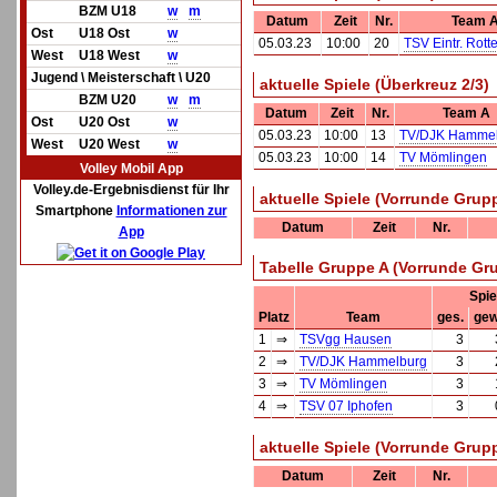
BZM U18
w
m
Datum
Zeit
Nr.
Team 
Ost
U18 Ost
w
05.03.23
10:00
20
TSV Eintr. Rott
West
U18 West
w
Jugend \ Meisterschaft \ U20
aktuelle Spiele (Überkreuz 2/3)
BZM U20
w
m
Datum
Zeit
Nr.
Team A
Ost
U20 Ost
w
05.03.23
10:00
13
TV/DJK Hammel
West
U20 West
w
05.03.23
10:00
14
TV Mömlingen
Volley Mobil App
Volley.de-Ergebnisdienst für Ihr
aktuelle Spiele (Vorrunde Grup
Smartphone
Informationen zur
Datum
Zeit
Nr.
App
Tabelle Gruppe A (Vorrunde Gr
Spie
Platz
Team
ges.
gew
1
⇒
TSVgg Hausen
3
2
⇒
TV/DJK Hammelburg
3
3
⇒
TV Mömlingen
3
4
⇒
TSV 07 Iphofen
3
aktuelle Spiele (Vorrunde Grup
Datum
Zeit
Nr.