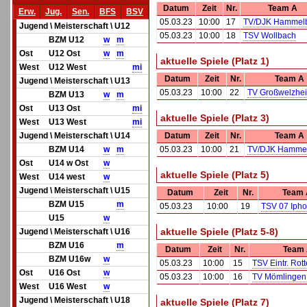
Datum
Zeit
Nr.
Team A
Erw.
Jug.
Sen.
BFS
BSV
05.03.23
10:00
17
TV/DJK Hammel
Jugend \ Meisterschaft \ U12
05.03.23
10:00
18
TSV Wollbach
BZM U12
w
m
Ost
U12 Ost
w
m
aktuelle Spiele (Platz 1)
West
U12 West
mi
Datum
Zeit
Nr.
Team A
Jugend \ Meisterschaft \ U13
05.03.23
10:00
22
TV Großwelzhe
BZM U13
w
m
Ost
U13 Ost
mi
aktuelle Spiele (Platz 3)
West
U13 West
mi
Jugend \ Meisterschaft \ U14
Datum
Zeit
Nr.
Team A
BZM U14
w
m
05.03.23
10:00
21
TV/DJK Hamme
Ost
U14 w Ost
w
aktuelle Spiele (Platz 5)
West
U14 west
w
Jugend \ Meisterschaft \ U15
Datum
Zeit
Nr.
Team 
BZM U15
m
05.03.23
10:00
19
TSV 07 Ipho
U15
w
aktuelle Spiele (Platz 5-8)
Jugend \ Meisterschaft \ U16
BZM U16
m
Datum
Zeit
Nr.
Team
BZM U16w
w
05.03.23
10:00
15
TSV Eintr. Rot
Ost
U16 Ost
w
05.03.23
10:00
16
TV Mömlingen
West
U16 West
w
Jugend \ Meisterschaft \ U18
aktuelle Spiele (Platz 7)