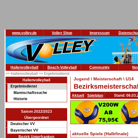
www.volley.de
Volley Shop
Impressum
Datenschu
Hallenvolleyball
Beach-Volleyball
Community
Ne
>> Hallenvolleyball
>> Ergebnisdienst
Jugend \ Meisterschaft \ U14
Hallenvolleyball
Bezirksmeisterschaf
Ergebnisdienst
Mannschaftssuche
Aktuell
Spielplan
Stand: 06.03.
Historie
Saison 2022/2023
Übergeordnet
Deutscher VV
Bayerischer VV
aktuelle Spiele (Halbfinale)
Bezirk Unterfranken