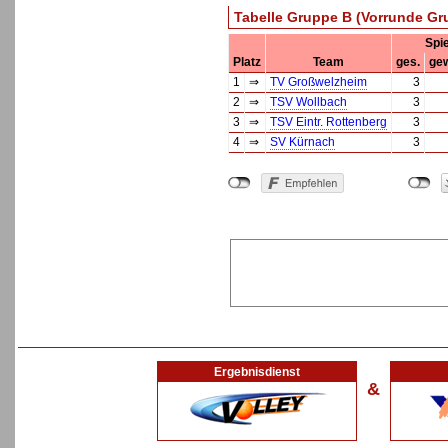
Tabelle Gruppe B (Vorrunde Gr
Spi
Platz
Team
ges.
ge
1
⇒
TV Großwelzheim
3
2
⇒
TSV Wollbach
3
3
⇒
TSV Eintr. Rottenberg
3
4
⇒
SV Kürnach
3
Ergebnisdienst
&