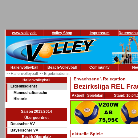
www.volley.de
Volley Shop
Impressum
Datenschu
Hallenvolleyball
Beach-Volleyball
Community
Ne
>> Hallenvolleyball
>> Ergebnisdienst
Erwachsene \ Relegation
Hallenvolleyball
Bezirksliga REL Fra
Ergebnisdienst
Mannschaftssuche
Aktuell
Spielplan
Stand: 10.04.
Historie
Saison 2013/2014
Übergeordnet
Deutscher VV
Bayerischer VV
aktuelle Spiele
Bezirk Oberpfalz