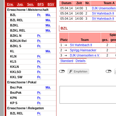
Datum
Zeit
Nr.
Team A
Erw.
Jug.
Sen.
BFS
BSV
05.04.14
14:00
1
DJK Ursensollen 
Erwachsene \ Meisterschaft
05.04.14
14:00
2
SV Hahnbach II
BZL
Fr.
Mä.
05.04.14
14:00
3
SV Hahnbach II
BZL REL
Mä.
BZKL
Mä.
BZL
BZKL REL
Mä.
Spie
BZKL N
Fr.
Platz
Team
ges.
gew
BZKLN Rel
Fr.
1
⇒
SV Hahnbach II
2
BZKL S
Fr.
2
⇒
SpVgg Hainsacker
2
KL
Mä.
3
⇒
DJK Ursensollen e.V.
2
KLN
Fr.
Standard
Details
KLS
Fr.
KKLN
Fr.
KKLSO
Fr.
KKL SW
Fr.
Erwachsene \ Pokal
Bez Pok
Mä.
BezPok
Fr.
KPN
Fr.
KP S
Fr.
Erwachsene \ Relegation
BZL REL
Fr.