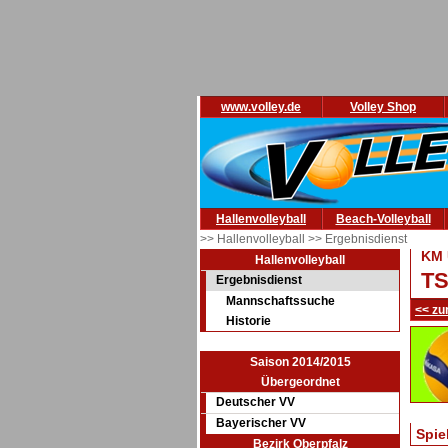
www.volley.de
Volley Shop
Hallenvolleyball
Beach-Volleyball
>> Hallenvolleyball
>> Ergebnisdienst
KM 
Hallenvolleyball
TS
Ergebnisdienst
Mannschaftssuche
<< zu
Historie
Saison 2014/2015
Übergeordnet
Deutscher VV
Bayerischer VV
Spie
Bezirk Oberpfalz