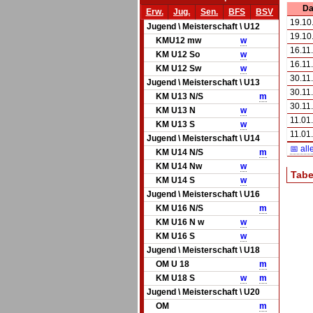
Da
Erw.
Jug.
Sen.
BFS
BSV
19.10
Jugend \ Meisterschaft \ U12
19.10
KMU12 mw
w
16.11
KM U12 So
w
16.11
KM U12 Sw
w
30.11
Jugend \ Meisterschaft \ U13
30.11
KM U13 N/S
m
30.11
KM U13 N
w
11.01
KM U13 S
w
11.01
Jugend \ Meisterschaft \ U14
📅 all
KM U14 N/S
m
KM U14 Nw
w
Tabe
KM U14 S
w
Jugend \ Meisterschaft \ U16
KM U16 N/S
m
KM U16 N w
w
KM U16 S
w
Jugend \ Meisterschaft \ U18
OM U 18
m
KM U18 S
w
m
Jugend \ Meisterschaft \ U20
OM
m