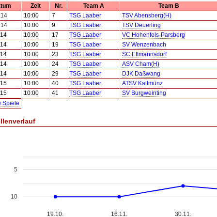
tum
Zeit
Nr.
Team A
Team B
.14
10:00
7
TSG Laaber
TSV Abensberg(H)
.14
10:00
9
TSG Laaber
TSV Deuerling
.14
10:00
17
TSG Laaber
VC Hohenfels-Parsberg
.14
10:00
19
TSG Laaber
SV Wenzenbach
.14
10:00
23
TSG Laaber
SC Ettmannsdorf
.14
10:00
24
TSG Laaber
ASV Cham(H)
.14
10:00
29
TSG Laaber
DJK Daßwang
.15
10:00
40
TSG Laaber
ATSV Kallmünz
.15
10:00
41
TSG Laaber
SV Burgweinting
e Spiele
llenverlauf
5
10
19.10.
16.11.
30.11.