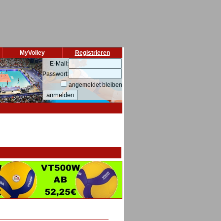
MyVolley
Registrieren
E-Mail:
Passwort:
angemeldet bleiben