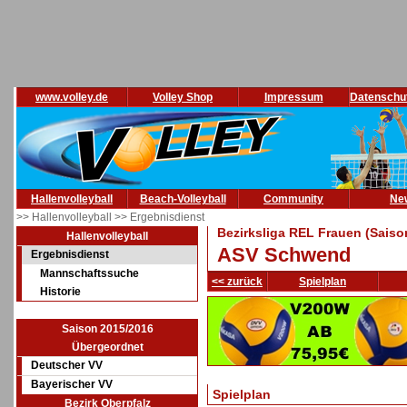
www.volley.de
Volley Shop
Impressum
Datenschu
Hallenvolleyball
Beach-Volleyball
Community
Ne
>> Hallenvolleyball
>> Ergebnisdienst
Bezirksliga REL Frauen (Saiso
Hallenvolleyball
ASV Schwend
Ergebnisdienst
Mannschaftssuche
<< zurück
Spielplan
Historie
Saison 2015/2016
Übergeordnet
Deutscher VV
Bayerischer VV
Spielplan
Bezirk Oberpfalz