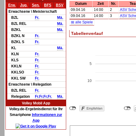
Datum
Zeit
Nr.
Te
Erw.
Jug.
Sen.
BFS
BSV
09.04.16
14:00
2
ASV Sch
Erwachsene \ Meisterschaft
09.04.16
14:00
3
ASV Sch
BZL
Fr.
Mä.
📅 alle Spiele
BZL REL
Mä.
BZKL
Mä.
Tabellenverlauf
BZKL N
Fr.
BZKL S
Fr.
KL
Mä.
KLN
Fr.
KLS
Fr.
5
KKLN
Fr.
KKLSO
Fr.
KKL SW
Fr.
10
Erwachsene \ Relegation
BZL REL
Fr.
Relegation
Fr.
Fr.
Fr.
Fr.
Mä.
Volley Mobil App
Volley.de-Ergebnisdienst für Ihr
Smartphone
Informationen zur
App