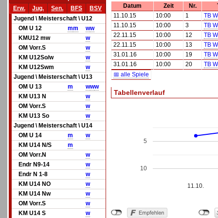
Datum
Zeit
Nr.
Erw.
Jug.
Sen.
BFS
BSV
11.10.15
10:00
1
TB W
Jugend \ Meisterschaft \ U12
11.10.15
10:00
3
TB W
OM U 12
m
m
w
w
22.11.15
10:00
12
TB W
KMU12 mw
w
22.11.15
10:00
13
TB W
OM Vorr.S
w
31.01.16
10:00
19
TB W
KM U12So/w
w
31.01.16
10:00
20
TB W
KM U12Swm
w
📅 alle Spiele
Jugend \ Meisterschaft \ U13
OM U 13
m
w
w
w
Tabellenverlauf
KM U13 N
w
OM Vorr.S
w
KM U13 So
w
Jugend \ Meisterschaft \ U14
OM U 14
m
w
5
KM U14 N/S
m
OM Vorr.N
w
Endr N9-14
w
10
Endr N 1-8
w
KM U14 NO
w
11.10.
KM U14 Nw
w
OM Vorr.S
w
KM U14 S
w