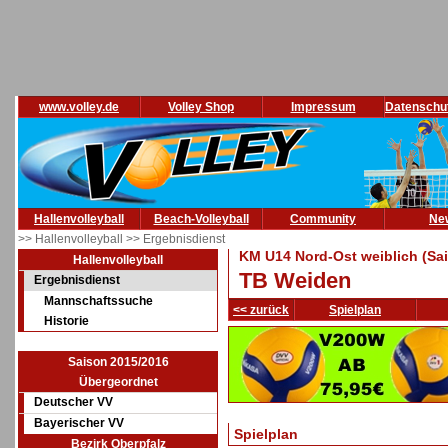
www.volley.de
Volley Shop
Impressum
Datenschu
Hallenvolleyball
Beach-Volleyball
Community
Ne
>> Hallenvolleyball
>> Ergebnisdienst
KM U14 Nord-Ost weiblich (Sa
Hallenvolleyball
TB Weiden
Ergebnisdienst
Mannschaftssuche
<< zurück
Spielplan
Historie
Saison 2015/2016
Übergeordnet
Deutscher VV
Bayerischer VV
Spielplan
Bezirk Oberpfalz