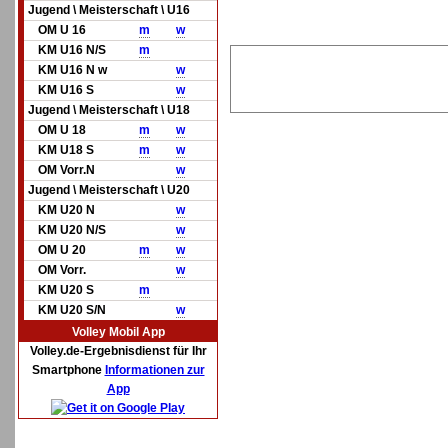
Jugend \ Meisterschaft \ U16
OM U 16
m
w
KM U16 N/S
m
KM U16 N w
w
KM U16 S
w
Jugend \ Meisterschaft \ U18
OM U 18
m
w
KM U18 S
m
w
OM Vorr.N
w
Jugend \ Meisterschaft \ U20
KM U20 N
w
KM U20 N/S
w
OM U 20
m
w
OM Vorr.
w
KM U20 S
m
KM U20 S/N
w
Volley Mobil App
Volley.de-Ergebnisdienst für Ihr
Smartphone
Informationen zur
App