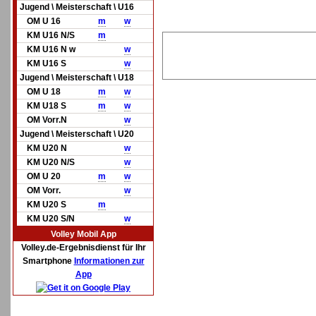
Jugend \ Meisterschaft \ U16
OM U 16
m
w
KM U16 N/S
m
KM U16 N w
w
KM U16 S
w
Jugend \ Meisterschaft \ U18
OM U 18
m
w
KM U18 S
m
w
OM Vorr.N
w
Jugend \ Meisterschaft \ U20
KM U20 N
w
KM U20 N/S
w
OM U 20
m
w
OM Vorr.
w
KM U20 S
m
KM U20 S/N
w
Volley Mobil App
Volley.de-Ergebnisdienst für Ihr
Smartphone
Informationen zur
App