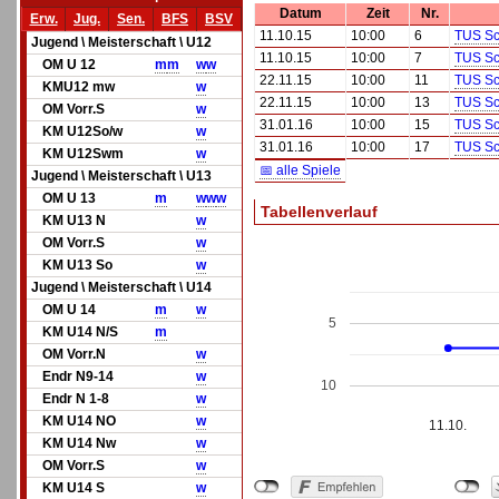
Datum
Zeit
Nr.
Erw.
Jug.
Sen.
BFS
BSV
11.10.15
10:00
6
TUS Sc
Jugend \ Meisterschaft \ U12
11.10.15
10:00
7
TUS Sc
OM U 12
m
m
w
w
22.11.15
10:00
11
TUS Sc
KMU12 mw
w
22.11.15
10:00
13
TUS Sc
OM Vorr.S
w
31.01.16
10:00
15
TUS Sc
KM U12So/w
w
31.01.16
10:00
17
TUS Sc
KM U12Swm
w
📅 alle Spiele
Jugend \ Meisterschaft \ U13
OM U 13
m
w
w
w
Tabellenverlauf
KM U13 N
w
OM Vorr.S
w
KM U13 So
w
Jugend \ Meisterschaft \ U14
OM U 14
m
w
5
KM U14 N/S
m
OM Vorr.N
w
Endr N9-14
w
10
Endr N 1-8
w
KM U14 NO
w
11.10.
KM U14 Nw
w
OM Vorr.S
w
KM U14 S
w