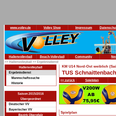
www.volley.de
Volley Shop
Impressum
Datenschu
Hallenvolleyball
Beach-Volleyball
Community
Ne
>> Hallenvolleyball
>> Ergebnisdienst
KM U14 Nord-Ost weiblich (Sa
Hallenvolleyball
TUS Schnaittenbac
Ergebnisdienst
Mannschaftssuche
<< zurück
Spielplan
Historie
Saison 2015/2016
Übergeordnet
Deutscher VV
Bayerischer VV
Spielplan
Bezirk Oberpfalz