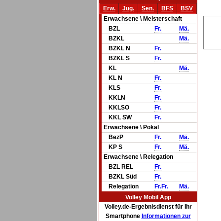
Erw.
Jug.
Sen.
BFS
BSV
Erwachsene \ Meisterschaft
BZL
Fr.
Mä.
BZKL
Mä.
BZKL N
Fr.
BZKL S
Fr.
KL
Mä.
KL N
Fr.
KLS
Fr.
KKLN
Fr.
KKLSO
Fr.
KKL SW
Fr.
Erwachsene \ Pokal
BezP
Fr.
Mä.
KP S
Fr.
Mä.
Erwachsene \ Relegation
BZL REL
Fr.
BZKL Süd
Fr.
Relegation
Fr.
Fr.
Mä.
Volley Mobil App
Volley.de-Ergebnisdienst für Ihr
Smartphone
Informationen zur