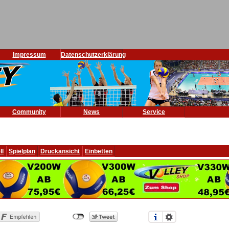
Impressum
Datenschutzerklärung
Community
News
Service
ll
Spielplan
Druckansicht
Einbetten