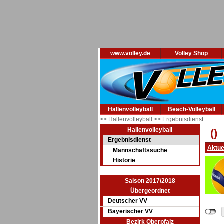
www.volley.de
Volley Shop
Hallenvolleyball
Beach-Volleyball
>> Hallenvolleyball
>> Ergebnisdienst
Hallenvolleyball
()
Ergebnisdienst
Aktue
Mannschaftssuche
Historie
Saison 2017/2018
Übergeordnet
Deutscher VV
Bayerischer VV
Bezirk Oberpfalz