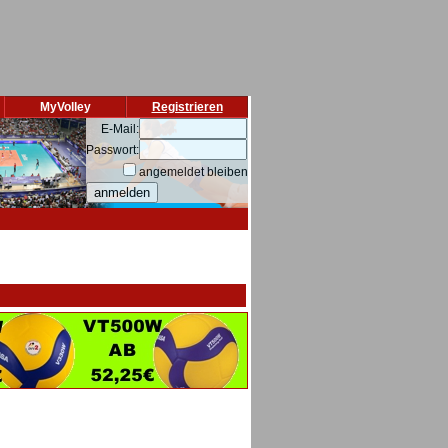
MyVolley
Registrieren
E-Mail:
Passwort:
angemeldet bleiben