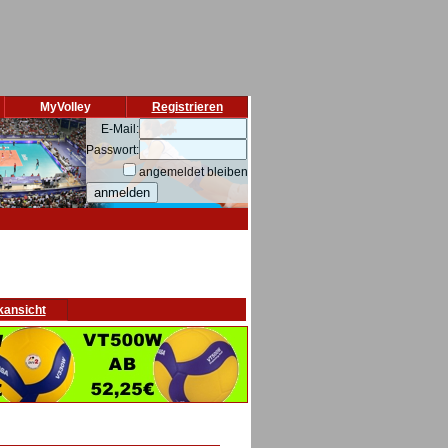
MyVolley
Registrieren
E-Mail:
Passwort:
angemeldet bleiben
kansicht