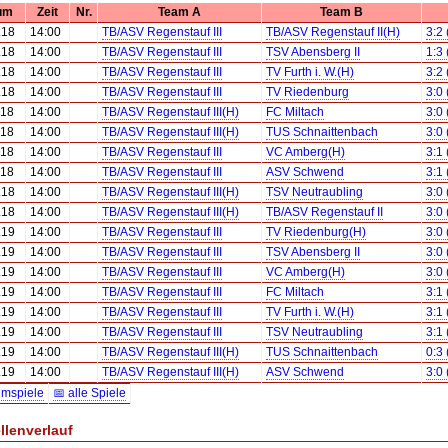
um
Zeit
Nr.
Team A
Team B
.18
14:00
TB/ASV Regenstauf III
TB/ASV Regenstauf II(H)
3:2
.18
14:00
TB/ASV Regenstauf III
TSV Abensberg II
1:3
.18
14:00
TB/ASV Regenstauf III
TV Furth i. W.(H)
3:2
.18
14:00
TB/ASV Regenstauf III
TV Riedenburg
3:0 
.18
14:00
TB/ASV Regenstauf III(H)
FC Miltach
3:0
.18
14:00
TB/ASV Regenstauf III(H)
TUS Schnaittenbach
3:0
.18
14:00
TB/ASV Regenstauf III
VC Amberg(H)
3:1
.18
14:00
TB/ASV Regenstauf III
ASV Schwend
3:1
.18
14:00
TB/ASV Regenstauf III(H)
TSV Neutraubling
3:0
.18
14:00
TB/ASV Regenstauf III(H)
TB/ASV Regenstauf II
3:0
.19
14:00
TB/ASV Regenstauf III
TV Riedenburg(H)
3:0 
.19
14:00
TB/ASV Regenstauf III
TSV Abensberg II
3:0
.19
14:00
TB/ASV Regenstauf III
VC Amberg(H)
3:0 
.19
14:00
TB/ASV Regenstauf III
FC Miltach
3:1
.19
14:00
TB/ASV Regenstauf III
TV Furth i. W.(H)
3:1
.19
14:00
TB/ASV Regenstauf III
TSV Neutraubling
3:1
.19
14:00
TB/ASV Regenstauf III(H)
TUS Schnaittenbach
0:3
.19
14:00
TB/ASV Regenstauf III(H)
ASV Schwend
3:0
imspiele
📅 alle Spiele
llenverlauf