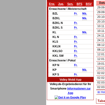
Dat
Erw.
Jug.
Sen.
BFS
BSV
29.09
Erwachsene \ Meisterschaft
29.09
BZL
Fr.
Mä.
20.10
BZKL
Mä.
20.10
BZKL N
Fr.
10.11
BZKL S
Fr.
10.11
KL
Mä.
24.11
KL N
Fr.
24.11
KLS
Fr.
08.12
KKLN
Fr.
08.12
KKLSO
Fr.
12.01
KKL SW
Fr.
12.01
Erwachsene \ Pokal
19.01
KP N
Fr.
19.01
KP
Mä.
02.02
KP S
Fr.
02.02
Volley Mobil App
02.03
Volley.de-Ergebnisdienst für Ihr
02.03
Smartphone
Informationen zur
📅 He
App
Tabe