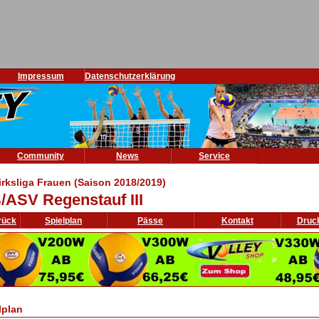
Impressum
Datenschutzerklärung
Community
News
Service
irksliga Frauen (Saison 2018/2019)
/ASV Regenstauf III
rück
Spielplan
Pässe
Kontakt
Druc
lplan