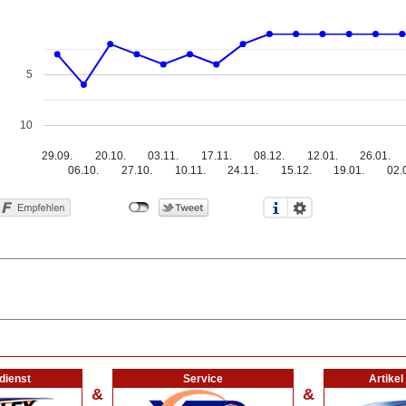
5
10
29.09.
20.10.
03.11.
17.11.
08.12.
12.01.
26.01.
06.10.
27.10.
10.11.
24.11.
15.12.
19.01.
02.
dienst
Service
Artike
&
&