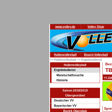
www.volley.de
Volley Shop
Hallenvolleyball
Beach-Volleyball
>> Hallenvolleyball
>> Ergebnisdienst
Bez
Hallenvolleyball
TB
Ergebnisdienst
Mannschaftssuche
<< zu
Historie
Saison 2018/2019
Übergeordnet
Deutscher VV
Bayerischer VV
Spie
Bezirk Oberpfalz