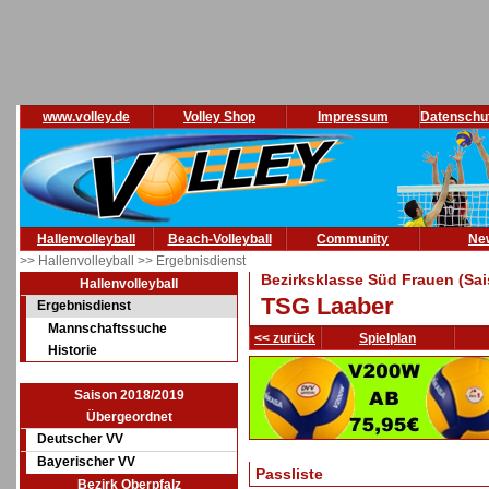
www.volley.de
Volley Shop
Impressum
Datenschu
Hallenvolleyball
Beach-Volleyball
Community
Ne
>> Hallenvolleyball
>> Ergebnisdienst
Bezirksklasse Süd Frauen (Sa
Hallenvolleyball
TSG Laaber
Ergebnisdienst
Mannschaftssuche
<< zurück
Spielplan
Historie
Saison 2018/2019
Übergeordnet
Deutscher VV
Bayerischer VV
Passliste
Bezirk Oberpfalz