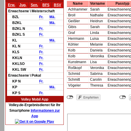
Name
Vorname
Passtyp
Erw.
Jug.
Sen.
BFS
BSV
Achhammer
Sarah
Erwachsenen
Erwachsene \ Meisterschaft
Broll
Nathalie
Erwachsenen
BZL
Fr.
Mä.
Geißler
Heidrun
Erwachsenen
BZKL
Mä.
Gibis
Sarah
Erwachsenen
BZKL N
Fr.
Graf
Linda
Erwachsenen
BZKL S
Fr.
Herrmann
Luisa
Erwachsenen
KL
Mä.
Köhler
Melanie
Erwachsenen
KL N
Fr.
Kolb
Daniela
Erwachsenen
KLS
Fr.
Kolb
Veronika
Erwachsenen
KKLN
Fr.
Kunstmann
Lisa
Erwachsenen
KKLSO
Fr.
Roßkopf
Veronika
Erwachsenen
KKL SW
Fr.
Schmid
Sabrina
Erwachsenen
Erwachsene \ Pokal
Schmitt
Carolin
Erwachsenen
KP N
Fr.
Vögeler
Theresa
Erwachsenen
KP
Mä.
KP S
Fr.
Volley Mobil App
Volley.de-Ergebnisdienst für Ihr
Smartphone
Informationen zur
App