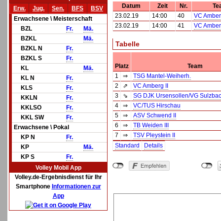
Datum
Zeit
Nr.
Te
Erw.
Jug.
Sen.
BFS
BSV
23.02.19
14:00
40
VC Amberg
Erwachsene \ Meisterschaft
23.02.19
14:00
41
VC Amberg
BZL
Fr.
Mä.
BZKL
Mä.
Tabelle
BZKL N
Fr.
BZKL S
Fr.
Platz
Team
KL
Mä.
1
⇒
TSG Mantel-Weiherh.
KL N
Fr.
2
⇗
VC Amberg II
KLS
Fr.
3
⇘
SG DJK Ursensollen/VG Sulzba
KKLN
Fr.
4
⇒
VC/TUS Hirschau
KKLSO
Fr.
5
⇒
ASV Schwend II
KKL SW
Fr.
6
⇒
TB Weiden III
Erwachsene \ Pokal
7
⇒
TSV Pleystein II
KP N
Fr.
Standard
Details
KP
Mä.
KP S
Fr.
Volley Mobil App
Volley.de-Ergebnisdienst für Ihr
Smartphone
Informationen zur
App