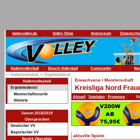
www.volley.de
Volley Shop
Impressum
Datenschu
Hallenvolleyball
Beach-Volleyball
Community
Ne
>> Hallenvolleyball
>> Ergebnisdienst
Erwachsene \ Meisterschaft
Hallenvolleyball
Kreisliga Nord Frau
Ergebnisdienst
Mannschaftssuche
Aktuell
Spielplan
Prognose
St
Historie
Saison 2018/2019
Übergeordnet
Deutscher VV
Bayerischer VV
aktuelle Spiele
Bezirk Oberpfalz