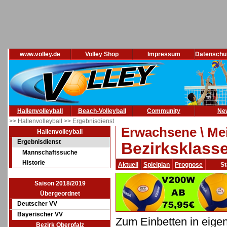
www.volley.de
Volley Shop
Impressum
Datenschu
Hallenvolleyball
Beach-Volleyball
Community
Ne
>> Hallenvolleyball
>> Ergebnisdienst
Erwachsene \ Mei
Hallenvolleyball
Ergebnisdienst
Bezirksklass
Mannschaftssuche
Historie
Aktuell
Spielplan
Prognose
St
Saison 2018/2019
Übergeordnet
Deutscher VV
Bayerischer VV
Zum Einbetten in eige
Bezirk Oberpfalz