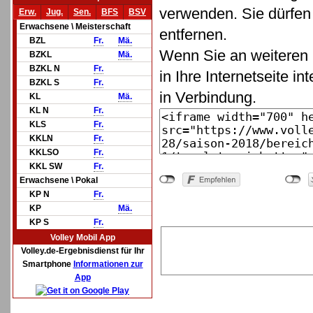
verwenden. Sie dürfen 
Erw.
Jug.
Sen.
BFS
BSV
Erwachsene \ Meisterschaft
entfernen.
BZL
Fr.
Mä.
Wenn Sie an weiteren 
BZKL
Mä.
BZKL N
Fr.
in Ihre Internetseite in
BZKL S
Fr.
in Verbindung.
KL
Mä.
KL N
Fr.
KLS
Fr.
KKLN
Fr.
KKLSO
Fr.
KKL SW
Fr.
Erwachsene \ Pokal
KP N
Fr.
KP
Mä.
KP S
Fr.
Volley Mobil App
Volley.de-Ergebnisdienst für Ihr
Smartphone
Informationen zur
App