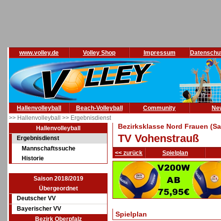
www.volley.de
Volley Shop
Impressum
Datenschu
Hallenvolleyball
Beach-Volleyball
Community
Ne
>> Hallenvolleyball
>> Ergebnisdienst
Bezirksklasse Nord Frauen (Sa
Hallenvolleyball
TV Vohenstrauß
Ergebnisdienst
Mannschaftssuche
<< zurück
Spielplan
Historie
Saison 2018/2019
Übergeordnet
Deutscher VV
Bayerischer VV
Spielplan
Bezirk Oberpfalz