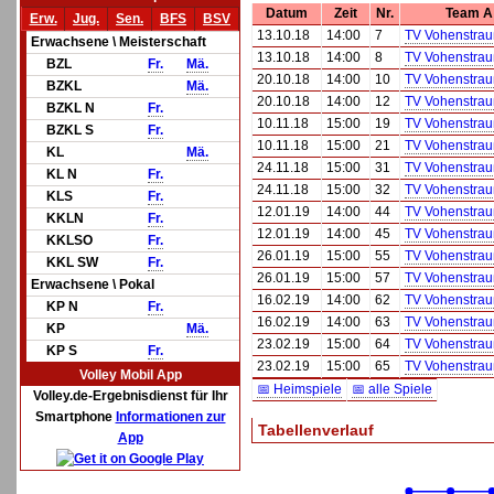
Datum
Zeit
Nr.
Team A
Erw.
Jug.
Sen.
BFS
BSV
13.10.18
14:00
7
TV Vohenstrau
Erwachsene \ Meisterschaft
13.10.18
14:00
8
TV Vohenstrau
BZL
Fr.
Mä.
20.10.18
14:00
10
TV Vohenstrau
BZKL
Mä.
20.10.18
14:00
12
TV Vohenstrau
BZKL N
Fr.
10.11.18
15:00
19
TV Vohenstrau
BZKL S
Fr.
10.11.18
15:00
21
TV Vohenstrau
KL
Mä.
24.11.18
15:00
31
TV Vohenstrau
KL N
Fr.
24.11.18
15:00
32
TV Vohenstrau
KLS
Fr.
12.01.19
14:00
44
TV Vohenstrau
KKLN
Fr.
12.01.19
14:00
45
TV Vohenstrau
KKLSO
Fr.
26.01.19
15:00
55
TV Vohenstrau
KKL SW
Fr.
26.01.19
15:00
57
TV Vohenstrau
Erwachsene \ Pokal
16.02.19
14:00
62
TV Vohenstrau
KP N
Fr.
16.02.19
14:00
63
TV Vohenstrau
KP
Mä.
23.02.19
15:00
64
TV Vohenstrau
KP S
Fr.
23.02.19
15:00
65
TV Vohenstrau
Volley Mobil App
📅 Heimspiele
📅 alle Spiele
Volley.de-Ergebnisdienst für Ihr
Smartphone
Informationen zur
Tabellenverlauf
App