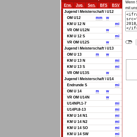
Wenn Si
Erw.
Jug.
Sen.
BFS
BSV
mit un
Jugend \ Meisterschaft \ U12
OM U12
m
m
w
KM U 12 N
mi
VR OM U12N
w
KM U 12 S
mi
VR OM U12S
w
Jugend \ Meisterschaft \ U13
OM U 13
m
w
KM U 13 N
mi
KM U 13 S
mi
VR OM U13S
w
Jugend \ Meisterschaft \ U14
Endrunde S
mi
OM U 14
m
w
VR OM U14N
w
U14NPl.1-7
mi
U14Pl.8-13
mi
KM U 14 N1
mi
KM U 14 N2
mi
KM U 14 SO
mi
KM U 14 SW
mi