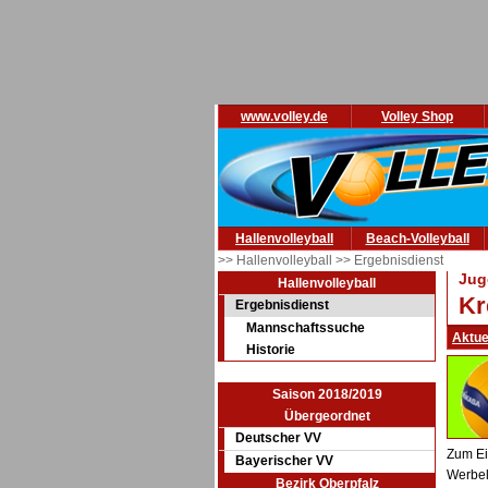
www.volley.de
Volley Shop
Hallenvolleyball
Beach-Volleyball
>> Hallenvolleyball
>> Ergebnisdienst
Jug
Hallenvolleyball
Kr
Ergebnisdienst
Mannschaftssuche
Aktue
Historie
Saison 2018/2019
Übergeordnet
Deutscher VV
Zum Ei
Bayerischer VV
Werbel
Bezirk Oberpfalz