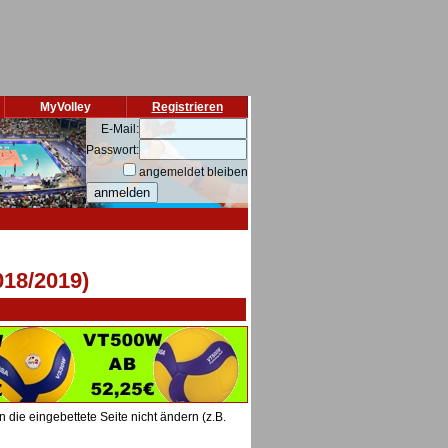
MyVolley
Registrieren
E-Mail:
Passwort:
angemeldet bleiben
018/2019)
die eingebettete Seite nicht ändern (z.B.