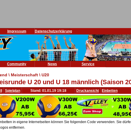
Impressum
Datenschutzerklärung
Community
News
Service
end \ Meisterschaft \ U20
eisrunde U 20 und U 18 männlich (Saison 2
ll
Spielplan
Stand: 01.01.19 19:18
Druckansicht
Einbetten
nbetten in eigene Internetseiten können Sie folgenden Code verwenden. Sie dürfen 
ogos entfernen.