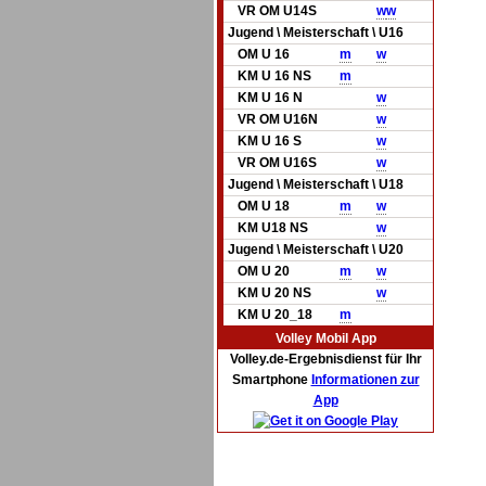
VR OM U14S
w
w
Jugend \ Meisterschaft \ U16
OM U 16
m
w
KM U 16 NS
m
KM U 16 N
w
VR OM U16N
w
KM U 16 S
w
VR OM U16S
w
Jugend \ Meisterschaft \ U18
OM U 18
m
w
KM U18 NS
w
Jugend \ Meisterschaft \ U20
OM U 20
m
w
KM U 20 NS
w
KM U 20_18
m
Volley Mobil App
Volley.de-Ergebnisdienst für Ihr
Smartphone
Informationen zur
App