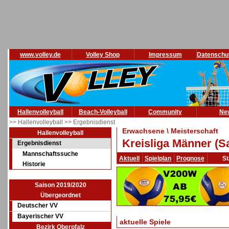
www.volley.de
Volley Shop
Impressum
Datenschu
Hallenvolleyball
Beach-Volleyball
Community
Ne
>> Hallenvolleyball
>> Ergebnisdienst
Erwachsene \ Meisterschaft
Hallenvolleyball
Kreisliga Männer (S
Ergebnisdienst
Mannschaftssuche
Aktuell
Spielplan
Prognose
St
Historie
Saison 2019/2020
Übergeordnet
Deutscher VV
Bayerischer VV
aktuelle Spiele
Bezirk Oberpfalz