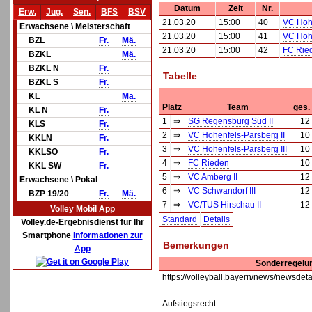
Datum
Zeit
Nr.
Erw.
Jug.
Sen.
BFS
BSV
21.03.20
15:00
40
VC Hohe
Erwachsene \ Meisterschaft
21.03.20
15:00
41
VC Hohe
BZL
Fr.
Mä.
21.03.20
15:00
42
FC Rie
BZKL
Mä.
BZKL N
Fr.
Tabelle
BZKL S
Fr.
KL
Mä.
Platz
Team
ges.
KL N
Fr.
1
⇒
SG Regensburg Süd II
12
KLS
Fr.
2
⇒
VC Hohenfels-Parsberg II
10
KKLN
Fr.
3
⇒
VC Hohenfels-Parsberg III
10
KKLSO
Fr.
4
⇒
FC Rieden
10
KKL SW
Fr.
5
⇒
VC Amberg II
12
Erwachsene \ Pokal
6
⇒
VC Schwandorf III
12
BZP 19/20
Fr.
Mä.
7
⇒
VC/TUS Hirschau II
12
Volley Mobil App
Standard
Details
Volley.de-Ergebnisdienst für Ihr
Smartphone
Informationen zur
Bemerkungen
App
Sonderregelun
https://volleyball.bayern/news/ne
Aufstiegsrecht: