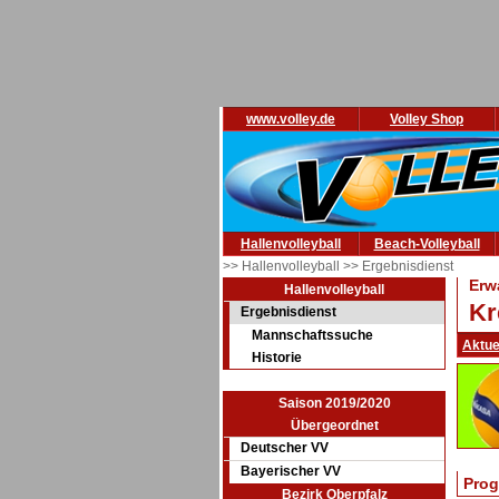
www.volley.de
Volley Shop
Hallenvolleyball
Beach-Volleyball
>> Hallenvolleyball
>> Ergebnisdienst
Erw
Hallenvolleyball
Kr
Ergebnisdienst
Mannschaftssuche
Aktue
Historie
Saison 2019/2020
Übergeordnet
Deutscher VV
Bayerischer VV
Prog
Bezirk Oberpfalz