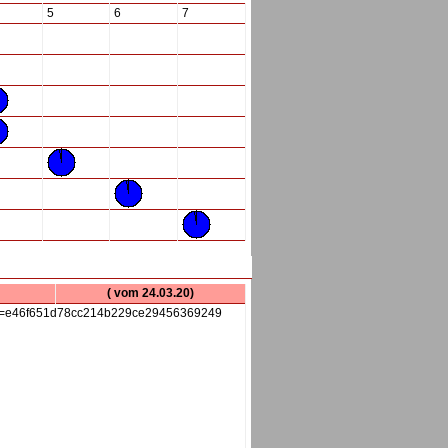
5
6
7
( vom 24.03.20)
sh=e46f651d78cc214b229ce29456369249