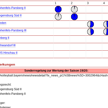
1
2
3
4
henfels-Parsberg II
gensburg Süd II
eden
henfels-Parsberg III
berg II
hwandorf III
S Hirschau II
erkungen
Sonderregelung zur Wertung der Saison 19/20:
://volleyball.bayern/news/newsdetail?tx_news_pi1%5Bnews%5D=3002964&cHa
egsrecht:
gensburg Süd II
henfels-Parsberg II
ger:
bsteiger