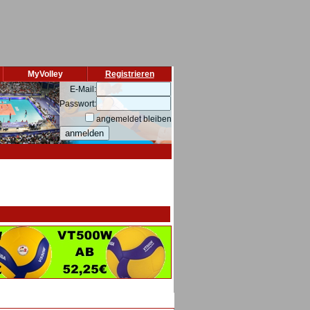
MyVolley
Registrieren
E-Mail:
Passwort:
angemeldet bleiben