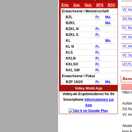
Erw.
Jug.
Sen.
BFS
BSV
VC Ho
Erwachsene \ Meisterschaft
BZL
Fr.
Mä.
SG Re
BZKL
Mä.
FC Ri
BZKL N
Fr.
BZKL S
Fr.
VC Ho
KL
Mä.
VC Am
KL N
Fr.
KLS
Fr.
VC Sc
KKLN
Fr.
KKLSO
Fr.
VC/TU
KKL SW
Fr.
Erwachsene \ Pokal
Bem
BZP 19/20
Fr.
Mä.
Volley Mobil App
https
Volley.de-Ergebnisdienst für Ihr
Smartphone
Informationen zur
Aufsti
App
SG Re
VC Ho
Abstei
kein A