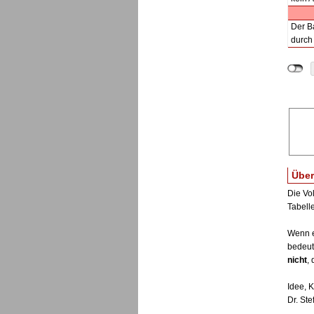
Der B
durch 
Über
Die Vo
Tabell
Wenn e
bedeut
nicht
,
Idee, 
Dr. St