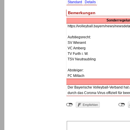
Standard
Details
Bemerkungen
Sonderregelun
https://volleyball.bayern/news/ne
Aufstiegsrecht:
SV Wiesent
VC Amberg
TV Furth i. W.
TSV Neutraubling
Absteiger:
FC Miltach
Der Bayerische Volleyball-Verband hat 
durch das Corona-Virus offiziell für been