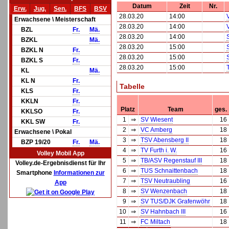
Datum
Zeit
Nr.
Erw.
Jug.
Sen.
BFS
BSV
28.03.20
14:00
Erwachsene \ Meisterschaft
28.03.20
14:00
BZL
Fr.
Mä.
28.03.20
14:00
BZKL
Mä.
28.03.20
15:00
BZKL N
Fr.
28.03.20
15:00
BZKL S
Fr.
28.03.20
15:00
KL
Mä.
KL N
Fr.
Tabelle
KLS
Fr.
KKLN
Fr.
Platz
Team
ges.
KKLSO
Fr.
1
⇒
SV Wiesent
16
KKL SW
Fr.
2
⇒
VC Amberg
18
Erwachsene \ Pokal
3
⇒
TSV Abensberg II
18
BZP 19/20
Fr.
Mä.
4
⇒
TV Furth i. W.
16
Volley Mobil App
5
⇒
TB/ASV Regenstauf III
18
Volley.de-Ergebnisdienst für Ihr
6
⇒
TUS Schnaittenbach
18
Smartphone
Informationen zur
7
⇒
TSV Neutraubling
16
App
8
⇒
SV Wenzenbach
18
9
⇒
SV TUS/DJK Grafenwöhr
18
10
⇒
SV Hahnbach III
16
11
⇒
FC Miltach
18