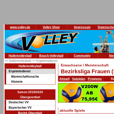
www.volley.de
Volley Shop
Impressum
Datenschu
Hallenvolleyball
Beach-Volleyball
Community
Ne
>> Hallenvolleyball
>> Ergebnisdienst
Erwachsene \ Meisterschaft
Hallenvolleyball
Bezirksliga Frauen 
Ergebnisdienst
Mannschaftssuche
Aktuell
Spielplan
Prognose
St
Historie
Saison 2019/2020
Übergeordnet
Deutscher VV
Bayerischer VV
aktuelle Spiele
Bezirk Oberpfalz