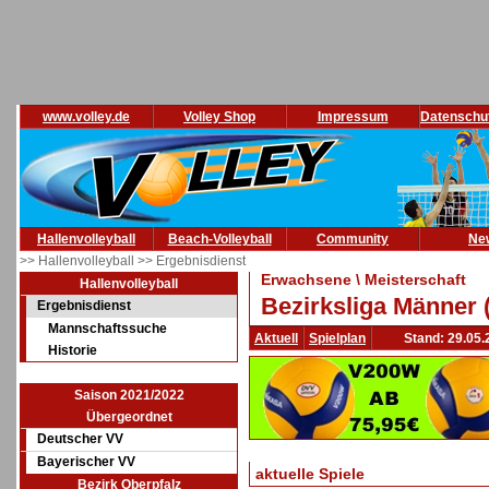
www.volley.de
Volley Shop
Impressum
Datenschu
Hallenvolleyball
Beach-Volleyball
Community
Ne
>> Hallenvolleyball
>> Ergebnisdienst
Erwachsene \ Meisterschaft
Hallenvolleyball
Bezirksliga Männer 
Ergebnisdienst
Mannschaftssuche
Aktuell
Spielplan
Stand: 29.05.
Historie
Saison 2021/2022
Übergeordnet
Deutscher VV
Bayerischer VV
aktuelle Spiele
Bezirk Oberpfalz