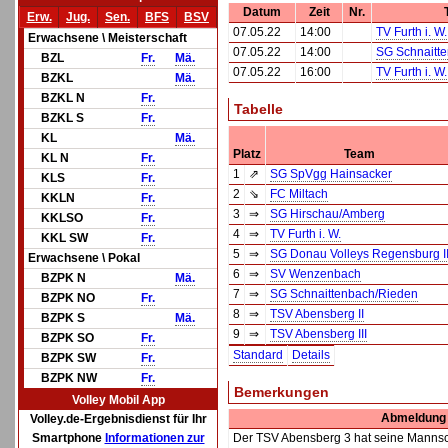
Datum
Zeit
Nr.
Erw.
Jug.
Sen.
BFS
BSV
07.05.22
14:00
TV Furth i. W.
Erwachsene \ Meisterschaft
07.05.22
14:00
SG Schnaitt
BZL
Fr.
Mä.
07.05.22
16:00
TV Furth i. W.
BZKL
Mä.
BZKL N
Fr.
Tabelle
BZKL S
Fr.
KL
Mä.
Platz
Team
KL N
Fr.
1
⇗
SG SpVgg Hainsacker
KLS
Fr.
2
⇘
FC Miltach
KKLN
Fr.
3
⇒
SG Hirschau/Amberg
KKLSO
Fr.
4
⇒
TV Furth i. W.
KKL SW
Fr.
5
⇒
SG Donau Volleys Regensburg I
Erwachsene \ Pokal
6
⇒
SV Wenzenbach
BZPK N
Mä.
7
⇒
SG Schnaittenbach/Rieden
BZPK NO
Fr.
8
⇒
TSV Abensberg II
BZPK S
Mä.
9
⇒
TSV Abensberg III
BZPK SO
Fr.
Standard
Details
BZPK SW
Fr.
BZPK NW
Fr.
Bemerkungen
Volley Mobil App
Abmeldung 
Volley.de-Ergebnisdienst für Ihr
Smartphone
Informationen zur
Der TSV Abensberg 3 hat seine Mannscha