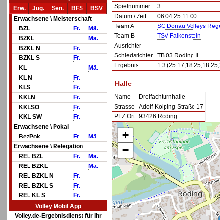
Spielnummer
3
Erw.
Jug.
Sen.
BFS
BSV
Datum / Zeit
06.04.25 11:00
Erwachsene \ Meisterschaft
Team A
SG Donau Volleys Rege
BZL
Fr.
Mä.
Team B
TSV Falkenstein
BZKL
Mä.
Ausrichter
BZKL N
Fr.
Schiedsrichter
TB 03 Roding II
BZKL S
Fr.
Ergebnis
1:3 (25:17,18:25,18:25,
KL
Mä.
KL N
Fr.
Halle
KLS
Fr.
Name
Dreifachturnhalle
KKLN
Fr.
Strasse
Adolf-Kolping-Straße 17
KKLSO
Fr.
PLZ Ort
93426 Roding
KKL SW
Fr.
Erwachsene \ Pokal
+
BezPok
Fr.
Mä.
Erwachsene \ Relegation
−
REL BZL
Fr.
Mä.
REL BZKL
Mä.
REL BZKL N
Fr.
REL BZKL S
Fr.
REL KL S
Fr.
Volley Mobil App
Volley.de-Ergebnisdienst für Ihr