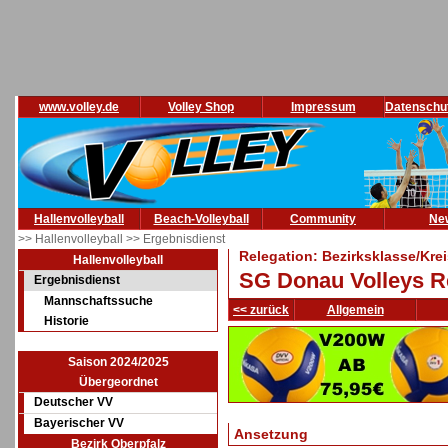
www.volley.de
Volley Shop
Impressum
Datenschu
Hallenvolleyball
Beach-Volleyball
Community
Ne
>> Hallenvolleyball
>> Ergebnisdienst
Relegation: Bezirksklasse/Kre
Hallenvolleyball
SG Donau Volleys Re
Ergebnisdienst
Mannschaftssuche
<< zurück
Allgemein
Historie
Saison 2024/2025
Übergeordnet
Deutscher VV
Bayerischer VV
Ansetzung
Bezirk Oberpfalz