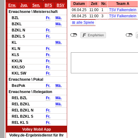
Datum
Zeit
Nr.
Team A
Erw.
Jug.
Sen.
BFS
BSV
06.04.25
11:00
1
TSV Falkenstein
Erwachsene \ Meisterschaft
06.04.25
11:00
3
TSV Falkenstein
BZL
Fr.
Mä.
📅 alle Spiele
BZKL
Mä.
BZKL N
Fr.
BZKL S
Fr.
KL
Mä.
KL N
Fr.
KLS
Fr.
KKLN
Fr.
KKLSO
Fr.
KKL SW
Fr.
Erwachsene \ Pokal
BezPok
Fr.
Mä.
Erwachsene \ Relegation
REL BZL
Fr.
Mä.
REL BZKL
Mä.
REL BZKL N
Fr.
REL BZKL S
Fr.
REL KL S
Fr.
Volley Mobil App
Volley.de-Ergebnisdienst für Ihr