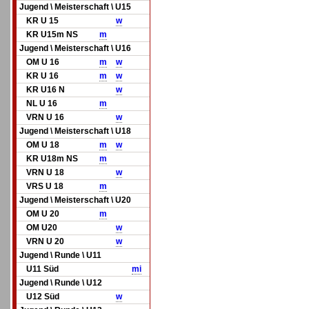
Jugend \ Meisterschaft \ U15
KR U 15
w
KR U15m NS
m
Jugend \ Meisterschaft \ U16
OM U 16
m
w
KR U 16
m
w
KR U16 N
w
NL U 16
m
VRN U 16
w
Jugend \ Meisterschaft \ U18
OM U 18
m
w
KR U18m NS
m
VRN U 18
w
VRS U 18
m
Jugend \ Meisterschaft \ U20
OM U 20
m
OM U20
w
VRN U 20
w
Jugend \ Runde \ U11
U11 Süd
mi
Jugend \ Runde \ U12
U12 Süd
w