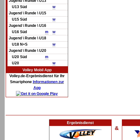
Jugend \ Runde \ U13
U13 Süd
w
Jugend \ Runde \ U15
U15 Süd
w
Jugend \ Runde \ U16
U16 Süd
m
w
Jugend \ Runde \ U18
U18 N+S
w
Jugend \ Runde \ U20
U20 Süd
m
U20
w
Volley Mobil App
Volley.de-Ergebnisdienst für Ihr
Smartphone
Informationen zur
App
Ergebnisdienst
&