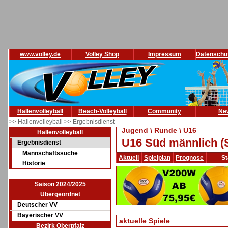
www.volley.de
Volley Shop
Impressum
Datenschu
Hallenvolleyball
Beach-Volleyball
Community
Ne
>> Hallenvolleyball
>> Ergebnisdienst
Jugend \ Runde \ U16
Hallenvolleyball
U16 Süd männlich (
Ergebnisdienst
Mannschaftssuche
Aktuell
Spielplan
Prognose
St
Historie
Saison 2024/2025
Übergeordnet
Deutscher VV
Bayerischer VV
aktuelle Spiele
Bezirk Oberpfalz