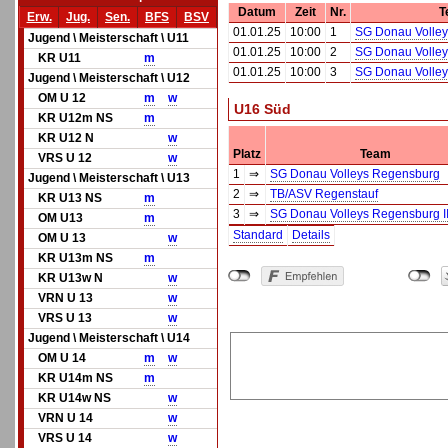
Datum
Zeit
Nr.
T
Erw.
Jug.
Sen.
BFS
BSV
01.01.25
10:00
1
SG Donau Volleys
Jugend \ Meisterschaft \ U11
01.01.25
10:00
2
SG Donau Volle
KR U11
m
01.01.25
10:00
3
SG Donau Volle
Jugend \ Meisterschaft \ U12
OM U 12
m
w
U16 Süd
KR U12m NS
m
KR U12 N
w
Platz
Team
VRS U 12
w
1
⇒
SG Donau Volleys Regensburg
Jugend \ Meisterschaft \ U13
2
⇒
TB/ASV Regenstauf
KR U13 NS
m
3
⇒
SG Donau Volleys Regensburg II 
OM U13
m
Standard
Details
OM U 13
w
KR U13m NS
m
KR U13w N
w
VRN U 13
w
VRS U 13
w
Jugend \ Meisterschaft \ U14
OM U 14
m
w
KR U14m NS
m
KR U14w NS
w
VRN U 14
w
VRS U 14
w