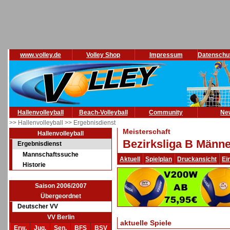
www.volley.de
Volley Shop
Impressum
Datenschu
Hallenvolleyball
Beach-Volleyball
Community
Ne
>> Hallenvolleyball
>> Ergebnisdienst
Meisterschaft
Hallenvolleyball
Bezirksliga B Männe
Ergebnisdienst
Mannschaftssuche
Aktuell
Spielplan
Druckansicht
Ei
Historie
Saison 2006/2007
Übergeordnet
Deutscher VV
VV Berlin
aktuelle Spiele
Erw.
Jug.
Sen.
BFS
BSV