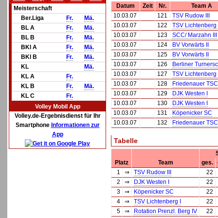
Datum
Zeit
Nr.
Team A
Meisterschaft
10.03.07
121
TSV Rudow III
Ber.Liga
Fr.
Mä.
10.03.07
122
TSV Lichtenberg 
BL A
Fr.
Mä.
10.03.07
123
SCC/ Marzahn III
BL B
Fr.
Mä.
10.03.07
124
BV Vorwärts II
BKl A
Fr.
Mä.
10.03.07
125
BV Vorwärts II
BKl B
Fr.
Mä.
10.03.07
126
Berliner Turnersc
KL
Mä.
10.03.07
127
TSV Lichtenberg 
KL A
Fr.
10.03.07
128
Friedenauer TSC 
KL B
Fr.
Mä.
10.03.07
129
DJK Westen I
KL C
Fr.
10.03.07
130
DJK Westen I
Volley Mobil App
10.03.07
131
Köpenicker SC
Volley.de-Ergebnisdienst für Ihr
10.03.07
132
Friedenauer TSC 
Smartphone
Informationen zur
App
Tabelle
Platz
Team
ges.
1
⇒
TSV Rudow III
22
2
⇒
DJK Westen I
22
3
⇒
Köpenicker SC
22
4
⇒
TSV Lichtenberg I
22
5
⇒
Rotation Prenzl. Berg IV
22