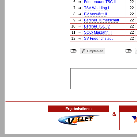
6
⇒
Friedenauer TSC II
22
7
⇒
TSV Wedding I
22
8
⇒
BV Vorwärts II
22
9
⇒
Berliner Turnerschaft
22
10
⇒
Berliner TSC IV
22
11
⇒
SCC/ Marzahn III
22
12
⇒
SV Friedrichstadt
22
Ergebnisdienst
&