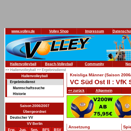
www.volley.de
Volley Shop
Impressum
Datenschu
Hallenvolleyball
Beach-Volleyball
Community
Ne
>> Hallenvolleyball
>> Ergebnisdienst
Kreisliga Männer (Saison 2006
Hallenvolleyball
VC Süd Ost II : VfK 
Ergebnisdienst
Mannschaftssuche
<< zurück
Allgemein
Historie
Saison 2006/2007
Übergeordnet
Deutscher VV
VV Berlin
Ansetzung
Spi
Erw.
Jug.
Sen.
BFS
BSV