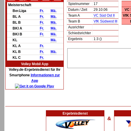
Spielnummer
17
Meisterschaft
Datum / Zeit
29.10.06
VC 
Ber.Liga
Fr.
Mä.
Team A
VC Süd Ost II
VfK 
BL A
Fr.
Mä.
Team B
VfK Südwest III
BL B
Fr.
Mä.
Ausrichter
BKl A
Fr.
Mä.
Schiedsrichter
BKl B
Fr.
Mä.
Ergebnis
1:3 ()
KL
Mä.
KL A
Fr.
KL B
Fr.
Mä.
KL C
Fr.
Volley Mobil App
Volley.de-Ergebnisdienst für Ihr
Smartphone
Informationen zur
App
Ergebnisdienst
&