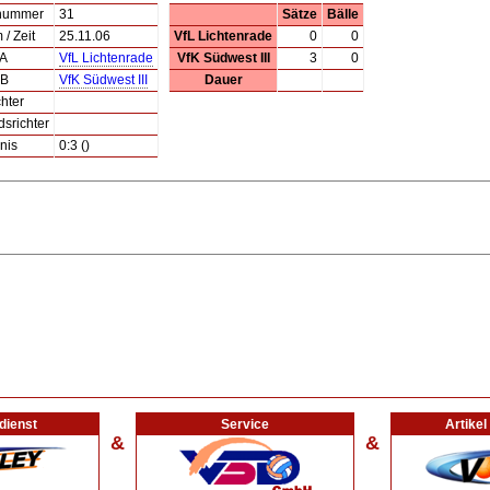
lnummer
31
Sätze
Bälle
/ Zeit
25.11.06
VfL Lichtenrade
0
0
 A
VfL Lichtenrade
VfK Südwest III
3
0
 B
VfK Südwest III
Dauer
hter
dsrichter
nis
0:3 ()
dienst
Service
Artike
&
&