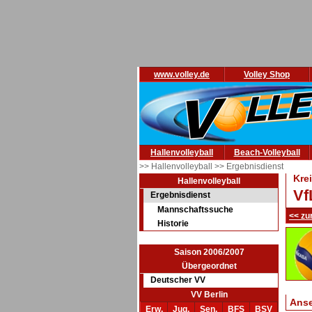
www.volley.de
Volley Shop
Hallenvolleyball
Beach-Volleyball
>> Hallenvolleyball
>> Ergebnisdienst
Kre
Hallenvolleyball
Vf
Ergebnisdienst
Mannschaftssuche
<< zu
Historie
Saison 2006/2007
Übergeordnet
Deutscher VV
VV Berlin
Ans
Erw.
Jug.
Sen.
BFS
BSV