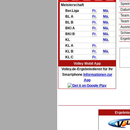
Spie
Meisterschaft
Datum 
Ber.Liga
Fr.
Mä.
Team
BL A
Fr.
Mä.
Team
BL B
Fr.
Mä.
Ausric
BKl A
Fr.
Mä.
Schie
BKl B
Fr.
Mä.
Ergeb
KL
Mä.
KL A
Fr.
KL B
Fr.
Mä.
KL C
Fr.
Volley Mobil App
Volley.de-Ergebnisdienst für Ihr
Smartphone
Informationen zur
App
Ergebnis