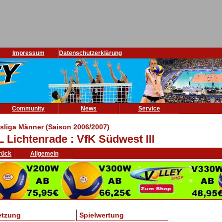
Impressum
Datenschutzerklärung
Community
News
Service
isliga Männer (Saison 2006/2007)
L Lichtenrade : VfK Südwest III
rück
Allgemein
etzung
Spielwertung