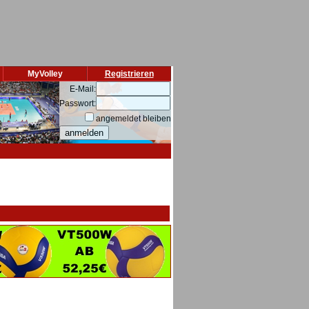
MyVolley
Registrieren
E-Mail:
Passwort:
angemeldet bleiben