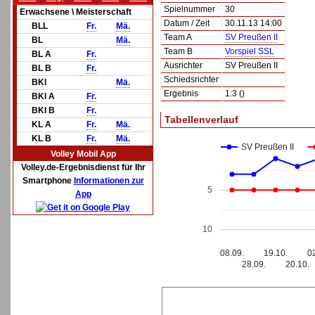
Spielnummer
30
Erwachsene \ Meisterschaft
Datum / Zeit
30.11.13 14:00
BLL
Fr.
Mä.
Team A
SV Preußen II
BL
Mä.
Team B
Vorspiel SSL
BL A
Fr.
Ausrichter
SV Preußen II
BL B
Fr.
Schiedsrichter
BKl
Mä.
Ergebnis
1:3 ()
BKl A
Fr.
BKl B
Fr.
Tabellenverlauf
KL A
Fr.
Mä.
KL B
Fr.
Mä.
SV Preußen II
Volley Mobil App
Volley.de-Ergebnisdienst für Ihr
Smartphone
Informationen zur
5
App
10
08.09.
19.10.
0
28.09.
20.10.