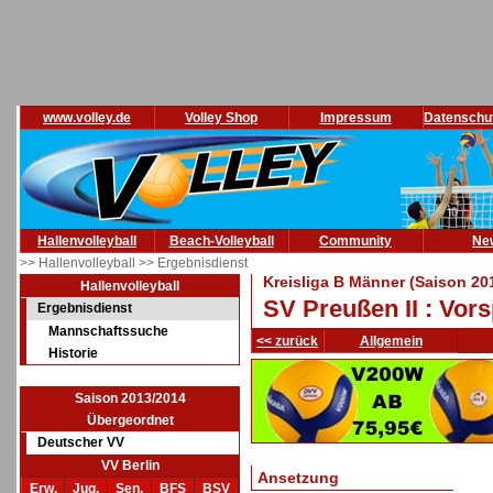
www.volley.de
Volley Shop
Impressum
Datenschu
Hallenvolleyball
Beach-Volleyball
Community
Ne
>> Hallenvolleyball
>> Ergebnisdienst
Kreisliga B Männer (Saison 20
Hallenvolleyball
SV Preußen II : Vor
Ergebnisdienst
Mannschaftssuche
<< zurück
Allgemein
Historie
Saison 2013/2014
Übergeordnet
Deutscher VV
VV Berlin
Ansetzung
Erw.
Jug.
Sen.
BFS
BSV