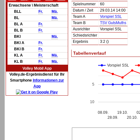
Spielnummer
60
Erwachsene \ Meisterschaft
Datum / Zeit
29.03.14 14:00
BLL
Fr.
Mä.
Team A
Vorspiel SSL
BL
Mä.
Team B
TSV GutsMuths
BL A
Fr.
Ausrichter
Vorspiel SSL
BL B
Fr.
Schiedsrichter
BKl
Mä.
Ergebnis
3:2 ()
BKl A
Fr.
BKl B
Fr.
Tabellenverlauf
KL A
Fr.
Mä.
KL B
Fr.
Mä.
Vorspiel SSL
Volley Mobil App
Volley.de-Ergebnisdienst für Ihr
Smartphone
Informationen zur
5
App
10
08.09.
19.10.
0
28.09.
20.10.