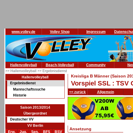
www.volley.de
Volley Shop
Impressum
Datenschu
Hallenvolleyball
Beach-Volleyball
Community
Ne
>> Hallenvolleyball
>> Ergebnisdienst
Kreisliga B Männer (Saison 20
Hallenvolleyball
Vorspiel SSL : TSV
Ergebnisdienst
Mannschaftssuche
<< zurück
Allgemein
Historie
Saison 2013/2014
Übergeordnet
Deutscher VV
VV Berlin
Ansetzung
Erw.
Jug.
Sen.
BFS
BSV