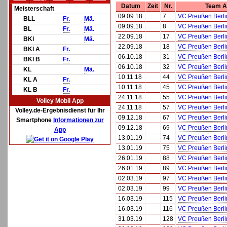
Datum
Zeit
Nr.
Team A
Meisterschaft
09.09.18
7
VC Preußen Berlin
BLL
Fr.
Mä.
09.09.18
8
VC Preußen Berlin
BL
Fr.
Mä.
22.09.18
17
VC Preußen Berlin
BKl
Mä.
22.09.18
18
VC Preußen Berlin
BKl A
Fr.
06.10.18
31
VC Preußen Berlin
BKl B
Fr.
06.10.18
32
VC Preußen Berlin
KL
Mä.
10.11.18
44
VC Preußen Berlin
KL A
Fr.
10.11.18
45
VC Preußen Berlin
KL B
Fr.
24.11.18
55
VC Preußen Berlin
Volley Mobil App
24.11.18
57
VC Preußen Berlin
Volley.de-Ergebnisdienst für Ihr
09.12.18
67
VC Preußen Berlin
Smartphone
Informationen zur
09.12.18
69
VC Preußen Berlin
App
13.01.19
74
VC Preußen Berlin
13.01.19
75
VC Preußen Berlin
26.01.19
88
VC Preußen Berlin
26.01.19
89
VC Preußen Berlin
02.03.19
97
VC Preußen Berlin
02.03.19
99
VC Preußen Berlin
16.03.19
115
VC Preußen Berlin
16.03.19
116
VC Preußen Berlin
31.03.19
128
VC Preußen Berlin