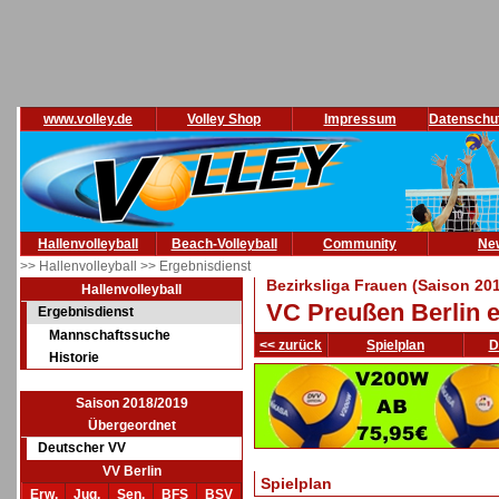
www.volley.de
Volley Shop
Impressum
Datenschu
Hallenvolleyball
Beach-Volleyball
Community
Ne
>> Hallenvolleyball
>> Ergebnisdienst
Bezirksliga Frauen (Saison 20
Hallenvolleyball
VC Preußen Berlin e.
Ergebnisdienst
Mannschaftssuche
<< zurück
Spielplan
D
Historie
Saison 2018/2019
Übergeordnet
Deutscher VV
VV Berlin
Spielplan
Erw.
Jug.
Sen.
BFS
BSV