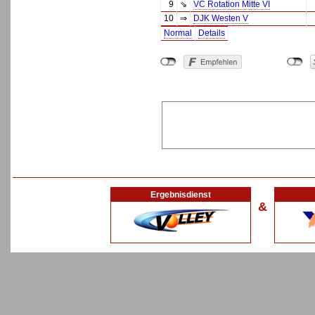
9
⇘
VC Rotation Mitte VI
10
⇒
DJK Westen V
Normal
Details
Ergebnisdienst
&