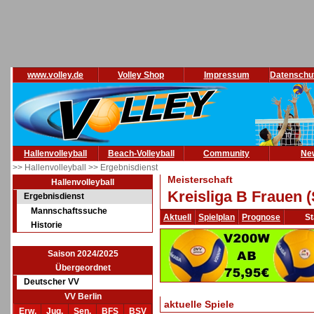
www.volley.de
Volley Shop
Impressum
Datenschu
Hallenvolleyball
Beach-Volleyball
Community
Ne
>> Hallenvolleyball
>> Ergebnisdienst
Meisterschaft
Hallenvolleyball
Kreisliga B Frauen 
Ergebnisdienst
Mannschaftssuche
Aktuell
Spielplan
Prognose
St
Historie
Saison 2024/2025
Übergeordnet
Deutscher VV
VV Berlin
aktuelle Spiele
Erw.
Jug.
Sen.
BFS
BSV