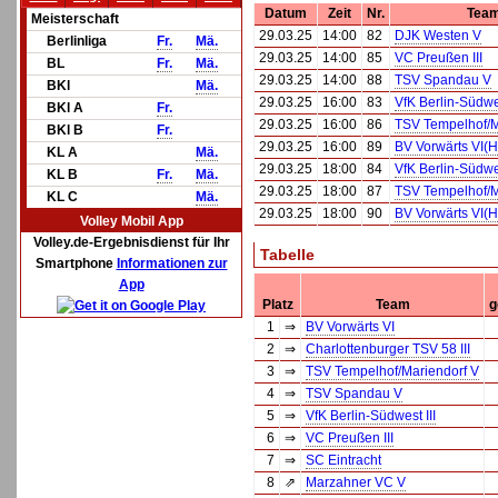
Datum
Zeit
Nr.
Tea
Meisterschaft
29.03.25
14:00
82
DJK Westen V
Berlinliga
Fr.
Mä.
29.03.25
14:00
85
VC Preußen III
BL
Fr.
Mä.
29.03.25
14:00
88
TSV Spandau V
BKl
Mä.
29.03.25
16:00
83
VfK Berlin-Südwes
BKl A
Fr.
29.03.25
16:00
86
TSV Tempelhof/M
BKl B
Fr.
29.03.25
16:00
89
BV Vorwärts VI(H
KL A
Mä.
29.03.25
18:00
84
VfK Berlin-Südwes
KL B
Fr.
Mä.
29.03.25
18:00
87
TSV Tempelhof/M
KL C
Mä.
29.03.25
18:00
90
BV Vorwärts VI(H
Volley Mobil App
Volley.de-Ergebnisdienst für Ihr
Tabelle
Smartphone
Informationen zur
App
Platz
Team
g
1
⇒
BV Vorwärts VI
2
⇒
Charlottenburger TSV 58 III
3
⇒
TSV Tempelhof/Mariendorf V
4
⇒
TSV Spandau V
5
⇒
VfK Berlin-Südwest III
6
⇒
VC Preußen III
7
⇒
SC Eintracht
8
⇗
Marzahner VC V