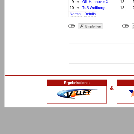
9
⇒
GfL Hannover X
18
10
⇒
TuS Wettbergen II
18
Normal
Details
Ergebnisdienst
&