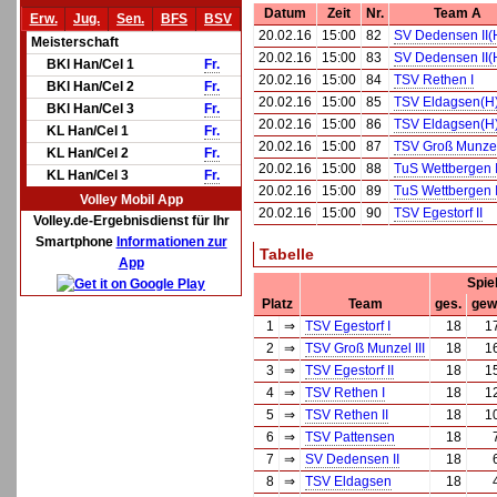
Datum
Zeit
Nr.
Team A
Erw.
Jug.
Sen.
BFS
BSV
20.02.16
15:00
82
SV Dedensen II(
Meisterschaft
20.02.16
15:00
83
SV Dedensen II(
BKl Han/Cel 1
Fr.
20.02.16
15:00
84
TSV Rethen I
BKl Han/Cel 2
Fr.
20.02.16
15:00
85
TSV Eldagsen(H
BKl Han/Cel 3
Fr.
20.02.16
15:00
86
TSV Eldagsen(H
KL Han/Cel 1
Fr.
20.02.16
15:00
87
TSV Groß Munzel 
KL Han/Cel 2
Fr.
20.02.16
15:00
88
TuS Wettbergen I
KL Han/Cel 3
Fr.
20.02.16
15:00
89
TuS Wettbergen I
Volley Mobil App
20.02.16
15:00
90
TSV Egestorf II
Volley.de-Ergebnisdienst für Ihr
Smartphone
Informationen zur
Tabelle
App
Spie
Platz
Team
ges.
gew
1
⇒
TSV Egestorf I
18
1
2
⇒
TSV Groß Munzel III
18
1
3
⇒
TSV Egestorf II
18
1
4
⇒
TSV Rethen I
18
1
5
⇒
TSV Rethen II
18
1
6
⇒
TSV Pattensen
18
7
⇒
SV Dedensen II
18
8
⇒
TSV Eldagsen
18