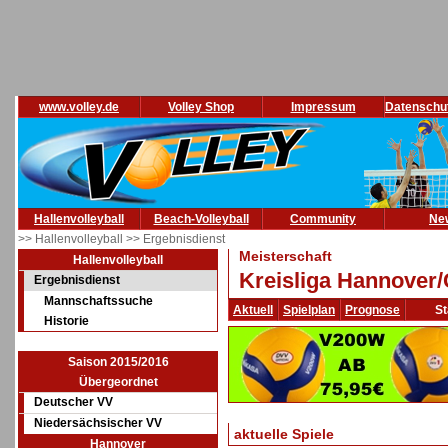
www.volley.de
Volley Shop
Impressum
Datenschu
Hallenvolleyball
Beach-Volleyball
Community
Ne
>> Hallenvolleyball
>> Ergebnisdienst
Meisterschaft
Hallenvolleyball
Kreisliga Hannover/
Ergebnisdienst
Mannschaftssuche
Aktuell
Spielplan
Prognose
St
Historie
Saison 2015/2016
Übergeordnet
Deutscher VV
Niedersächsischer VV
aktuelle Spiele
Hannover