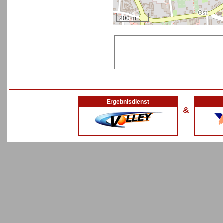
200 m
Ergebnisdienst
&