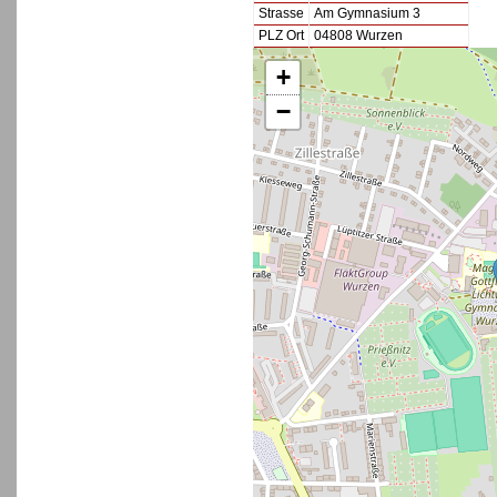
Strasse
Am Gymnasium 3
PLZ Ort
04808 Wurzen
+
−