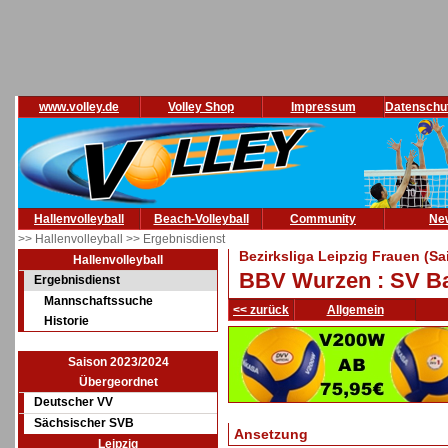
www.volley.de
Volley Shop
Impressum
Datenschu
Hallenvolleyball
Beach-Volleyball
Community
Ne
>> Hallenvolleyball
>> Ergebnisdienst
Bezirksliga Leipzig Frauen (S
Hallenvolleyball
BBV Wurzen : SV B
Ergebnisdienst
Mannschaftssuche
<< zurück
Allgemein
Historie
Saison 2023/2024
Übergeordnet
Deutscher VV
Sächsischer SVB
Ansetzung
Leipzig