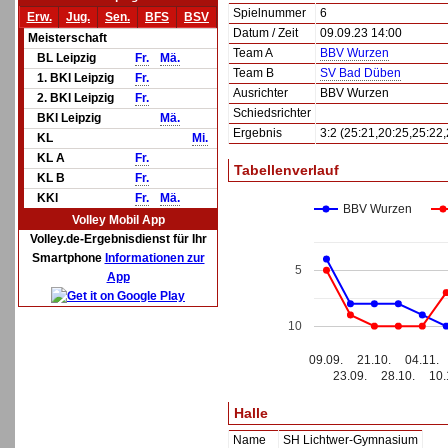
Spielnummer
6
Erw.
Jug.
Sen.
BFS
BSV
Datum / Zeit
09.09.23 14:00
Meisterschaft
Team A
BBV Wurzen
BL Leipzig
Fr.
Mä.
Team B
SV Bad Düben
1. BKl Leipzig
Fr.
Ausrichter
BBV Wurzen
2. BKl Leipzig
Fr.
Schiedsrichter
BKl Leipzig
Mä.
Ergebnis
3:2 (25:21,20:25,25:22
KL
Mi.
KL A
Fr.
Tabellenverlauf
KL B
Fr.
KKl
Fr.
Mä.
BBV Wurzen
Volley Mobil App
Volley.de-Ergebnisdienst für Ihr
Smartphone
Informationen zur
5
App
10
09.09.
21.10.
04.11.
23.09.
28.10.
10.
Halle
Name
SH Lichtwer-Gymnasium